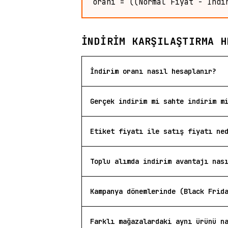
oranı = ((Normal Fiyat - İndi
İNDIRIM KARŞILAŞTIRMA H
İndirim oranı nasıl hesaplanır?
Gerçek indirim mi sahte indirim m
Etiket fiyatı ile satış fiyatı ne
Toplu alımda indirim avantajı nas
Kampanya dönemlerinde (Black Frid
Farklı mağazalardaki aynı ürünü n