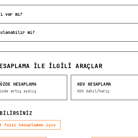
si var mı?
gulanabilir mi?
ESAPLAMA ILE İLGILI ARAÇLAR
YÜZDE HESAPLAMA
KDV HESAPLAMA
üzde artış azalış
KDV dahil/hariç
BILIRSINIZ
t faizi hesaplamak için