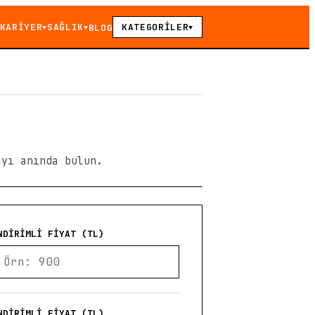
KARİYER
SAĞLIK
KATEGORİLER
BLOG
▼
▼
▼
ayı anında bulun.
NDIRIMLI FIYAT (TL)
NDIRIMLI FIYAT (TL)