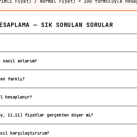
rimli Fiyat) / Normal Fiyat) × 100 formülüyle hesa
ESAPLAMA — SIK SORULAN SORULAR
i nasıl anlarım?
den farklı?
ıl hesaplanır?
ay, 11.11) fiyatlar gerçekten düşer mi?
asıl karşılaştırırım?