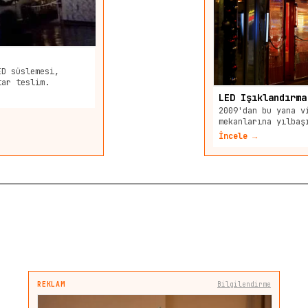
ED süslemesi,
tar teslim.
LED Işıklandırma
2009'dan bu yana v
mekanlarına yılbaş
İncele →
REKLAM
Bilgilendirme