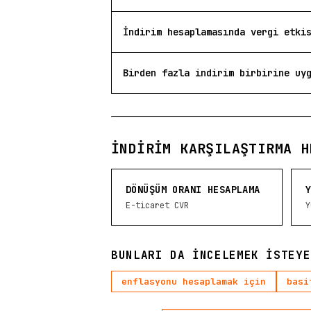
İndirim hesaplamasında vergi etki
Birden fazla indirim birbirine uy
İNDIRIM KARŞILAŞTIRMA H
DÖNÜŞÜM ORANI HESAPLAMA
E-ticaret CVR
Y
BUNLARI DA INCELEMEK ISTEYE
enflasyonu hesaplamak için
basi