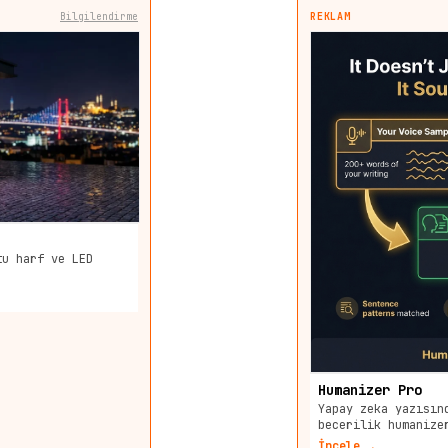
Bilgilendirme
REKLAM
tu harf ve LED
Humanizer Pro
Yapay zeka yazısın
becerilik humanize
İncele →