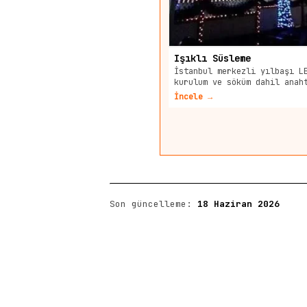
Işıklı Süsleme
İstanbul merkezli yılbaşı L
kurulum ve söküm dahil anah
İncele →
Son güncelleme:
18 Haziran 2026