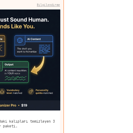
Bilgilendirme
daki kalıpları temizleyen 3
r paketi.