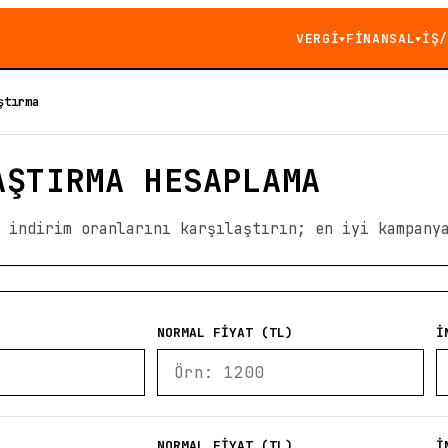
VERGİ
FİNANSAL
İŞ/
▼
▼
ştırma
AŞTIRMA HESAPLAMA
n indirim oranlarını karşılaştırın; en iyi kampany
NORMAL FIYAT (TL)
İ
NORMAL FIYAT (TL)
İ