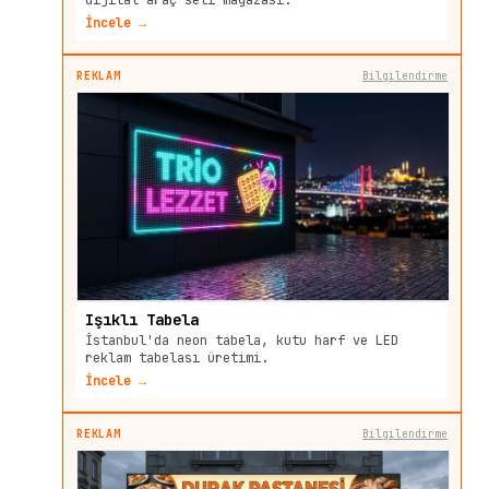
dijital araç seti mağazası.
İncele →
REKLAM
Bilgilendirme
Işıklı Tabela
İstanbul'da neon tabela, kutu harf ve LED
reklam tabelası üretimi.
İncele →
REKLAM
Bilgilendirme