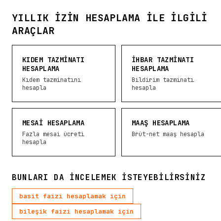
YILLIK İZIN HESAPLAMA ILE İLGILI
ARAÇLAR
KIDEM TAZMINATI
İHBAR TAZMINATI
HESAPLAMA
HESAPLAMA
Kıdem tazminatını
Bildirim tazminatı
hesapla
hesapla
MESAI HESAPLAMA
MAAŞ HESAPLAMA
Fazla mesai ücreti
Brüt-net maaş hesapla
hesapla
BUNLARI DA INCELEMEK ISTEYEBILIRSINIZ
basit faizi hesaplamak için
bileşik faizi hesaplamak için