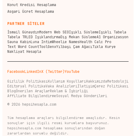
Konut Kredisi Hesaplama
Asgari Ücret Hesaplama
PARTNER SİTELER
İsmail Günaydın
Modern Web SEO
Işıklı Süsleme
Işıklı Tabela
Tabela TR
LED Işıklandırma
Dış Mekan Süsleme
A1 Organizasyon
Sauna Kabin
Luna Intim
Wheelie Names
Health Calc Pro
Text Word Count
ToolGenx
Yılbaşı Çam Ağacı
Tıkla Kurye
Nakliyat Hesapla
Facebook
LinkedIn
X (Twitter)
YouTube
Gizlilik Politikası
Kullanım Koşulları
Hakkımızda
Metodoloji
Editoryal Politika
Vaka Analizleri
İletişim
Çerez Politikası
Blog
Önerilen Araçlar
Reklam & İşbirliği
Affiliate Bilgilendirme
Sosyal Medya Gönderileri
©
2026
hepsihesapla.com
Tüm hesaplama araçları bilgilendirme amaçlıdır. Kesin
sonuçlar için ilgili resmi kurumlara başvurunuz.
hepsihesapla.com hesaplama sonuçlarından doğan
zararlardan sorumlu değildir.