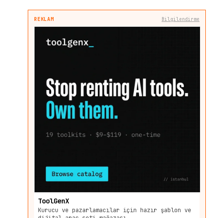
REKLAM
Bilgilendirme
ToolGenX
Kurucu ve pazarlamacılar için hazır şablon ve