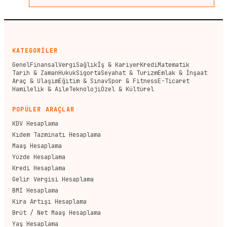
KATEGORİLER
Genel
Finansal
Vergi
Sağlık
İş & Kariyer
Kredi
Matematik
Tarih & Zaman
Hukuk
Sigorta
Seyahat & Turizm
Emlak & İnşaat
Araç & Ulaşım
Eğitim & Sınav
Spor & Fitness
E-Ticaret
Hamilelik & Aile
Teknoloji
Özel & Kültürel
POPÜLER ARAÇLAR
KDV Hesaplama
Kıdem Tazminatı Hesaplama
Maaş Hesaplama
Yüzde Hesaplama
Kredi Hesaplama
Gelir Vergisi Hesaplama
BMI Hesaplama
Kira Artışı Hesaplama
Brüt / Net Maaş Hesaplama
Yaş Hesaplama