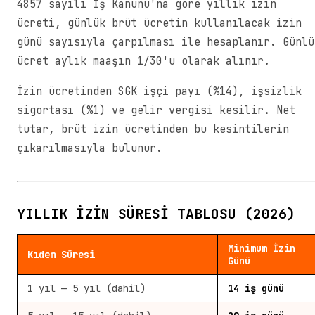
4857 sayılı İş Kanunu'na göre yıllık izin
ücreti, günlük brüt ücretin kullanılacak izin
günü sayısıyla çarpılması ile hesaplanır. Günlü
ücret aylık maaşın 1/30'u olarak alınır.
İzin ücretinden SGK işçi payı (%14), işsizlik
sigortası (%1) ve gelir vergisi kesilir. Net
tutar, brüt izin ücretinden bu kesintilerin
çıkarılmasıyla bulunur.
YILLIK İZIN SÜRESI TABLOSU (2026)
Minimum İzin
Kıdem Süresi
Günü
1 yıl — 5 yıl (dahil)
14 iş günü