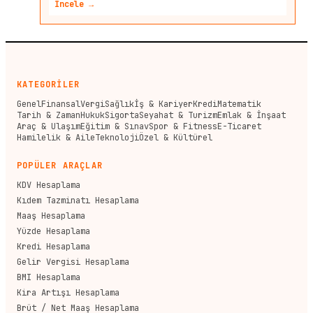
İncele →
KATEGORİLER
Genel
Finansal
Vergi
Sağlık
İş & Kariyer
Kredi
Matematik
Tarih & Zaman
Hukuk
Sigorta
Seyahat & Turizm
Emlak & İnşaat
Araç & Ulaşım
Eğitim & Sınav
Spor & Fitness
E-Ticaret
Hamilelik & Aile
Teknoloji
Özel & Kültürel
POPÜLER ARAÇLAR
KDV Hesaplama
Kıdem Tazminatı Hesaplama
Maaş Hesaplama
Yüzde Hesaplama
Kredi Hesaplama
Gelir Vergisi Hesaplama
BMI Hesaplama
Kira Artışı Hesaplama
Brüt / Net Maaş Hesaplama