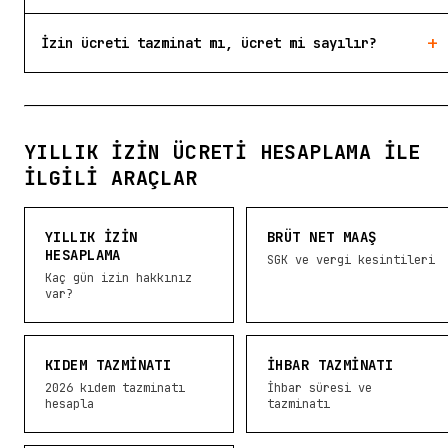
+
İzin ücreti tazminat mı, ücret mi sayılır?
YILLIK İZIN ÜCRETI HESAPLAMA ILE
İLGILI ARAÇLAR
YILLIK İZIN
BRÜT NET MAAŞ
HESAPLAMA
SGK ve vergi kesintileri
Kaç gün izin hakkınız
var?
KIDEM TAZMINATI
İHBAR TAZMINATI
2026 kıdem tazminatı
İhbar süresi ve
hesapla
tazminatı