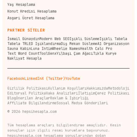
Yaş Hesaplama
Konut Kredisi Hesaplama
Asgari Ücret Hesaplama
PARTNER SİTELER
İsmail Günaydın
Modern Web SEO
Işıklı Süsleme
Işıklı Tabela
Tabela TR
LED Işıklandırma
Dış Mekan Süsleme
A1 Organizasyon
Sauna Kabin
Luna Intim
Wheelie Names
Health Calc Pro
Text Word Count
ToolGenx
Yılbaşı Çam Ağacı
Tıkla Kurye
Nakliyat Hesapla
Facebook
LinkedIn
X (Twitter)
YouTube
Gizlilik Politikası
Kullanım Koşulları
Hakkımızda
Metodoloji
Editoryal Politika
Vaka Analizleri
İletişim
Çerez Politikası
Blog
Önerilen Araçlar
Reklam & İşbirliği
Affiliate Bilgilendirme
Sosyal Medya Gönderileri
©
2026
hepsihesapla.com
Tüm hesaplama araçları bilgilendirme amaçlıdır. Kesin
sonuçlar için ilgili resmi kurumlara başvurunuz.
hepsihesapla.com hesaplama sonuçlarından doğan