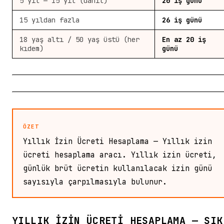
5 yıl — 15 yıl (dahil)
20 iş günü
15 yıldan fazla
26 iş günü
18 yaş altı / 50 yaş üstü (her
En az 20 iş
kıdem)
günü
ÖZET
Yıllık İzin Ücreti Hesaplama — Yıllık izin
ücreti hesaplama aracı. Yıllık izin ücreti,
günlük brüt ücretin kullanılacak izin günü
sayısıyla çarpılmasıyla bulunur.
YILLIK İZIN ÜCRETI HESAPLAMA — SIK