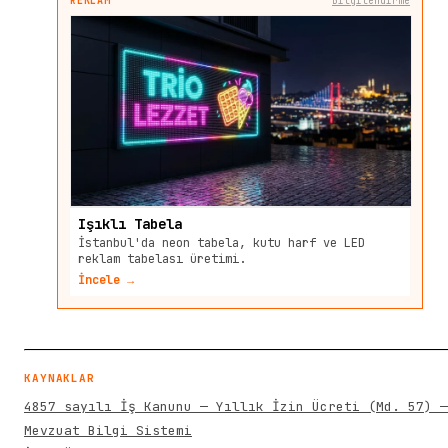
REKLAM
Bilgilendirme
Işıklı Tabela
İstanbul'da neon tabela, kutu harf ve LED
reklam tabelası üretimi.
İncele →
KAYNAKLAR
4857 sayılı İş Kanunu — Yıllık İzin Ücreti (Md. 57) —
Mevzuat Bilgi Sistemi