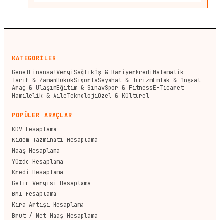
KATEGORİLER
Genel
Finansal
Vergi
Sağlık
İş & Kariyer
Kredi
Matematik
Tarih & Zaman
Hukuk
Sigorta
Seyahat & Turizm
Emlak & İnşaat
Araç & Ulaşım
Eğitim & Sınav
Spor & Fitness
E-Ticaret
Hamilelik & Aile
Teknoloji
Özel & Kültürel
POPÜLER ARAÇLAR
KDV Hesaplama
Kıdem Tazminatı Hesaplama
Maaş Hesaplama
Yüzde Hesaplama
Kredi Hesaplama
Gelir Vergisi Hesaplama
BMI Hesaplama
Kira Artışı Hesaplama
Brüt / Net Maaş Hesaplama