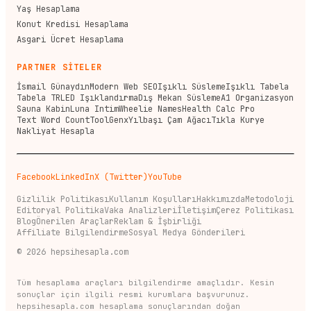
Yaş Hesaplama
Konut Kredisi Hesaplama
Asgari Ücret Hesaplama
PARTNER SİTELER
İsmail Günaydın
Modern Web SEO
Işıklı Süsleme
Işıklı Tabela
Tabela TR
LED Işıklandırma
Dış Mekan Süsleme
A1 Organizasyon
Sauna Kabin
Luna Intim
Wheelie Names
Health Calc Pro
Text Word Count
ToolGenx
Yılbaşı Çam Ağacı
Tıkla Kurye
Nakliyat Hesapla
Facebook
LinkedIn
X (Twitter)
YouTube
Gizlilik Politikası
Kullanım Koşulları
Hakkımızda
Metodoloji
Editoryal Politika
Vaka Analizleri
İletişim
Çerez Politikası
Blog
Önerilen Araçlar
Reklam & İşbirliği
Affiliate Bilgilendirme
Sosyal Medya Gönderileri
©
2026
hepsihesapla.com
Tüm hesaplama araçları bilgilendirme amaçlıdır. Kesin
sonuçlar için ilgili resmi kurumlara başvurunuz.
hepsihesapla.com hesaplama sonuçlarından doğan