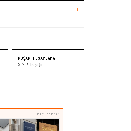
+
KUŞAK HESAPLAMA
X Y Z kuşağı
Bilgilendirme