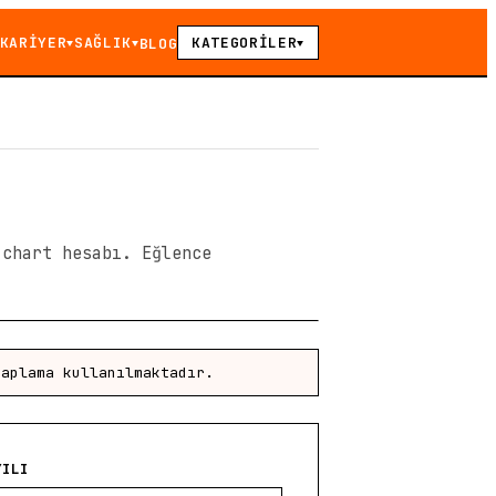
KARİYER
SAĞLIK
KATEGORİLER
BLOG
▼
▼
▼
 chart hesabı. Eğlence
saplama kullanılmaktadır.
YILI