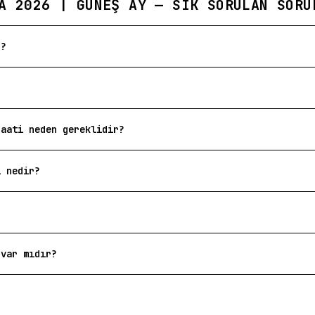
A 2026 | GÜNEŞ AY — SIK SORULAN SORU
r?
saati neden gereklidir?
ı nedir?
 var mıdır?