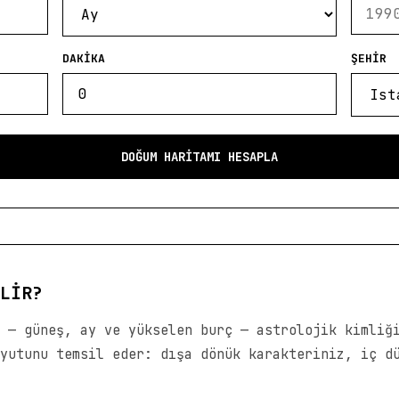
DAKIKA
ŞEHIR
DOĞUM HARITAMI HESAPLA
LIR?
 — güneş, ay ve yükselen burç — astrolojik kimliğ
yutunu temsil eder: dışa dönük karakteriniz, iç d