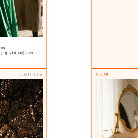
ama
iç giyim mağazası.
Bilgilendirme
REKLAM