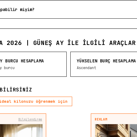
apabilir miyim?
A 2026 | GÜNEŞ AY ILE İLGILI ARAÇLAR
AY BURCU HESAPLAMA
YÜKSELEN BURÇ HESAPLAMA
y burcu
Ascendant
BILIRSINIZ
ideal kilonuzu öğrenmek için
Bilgilendirme
REKLAM