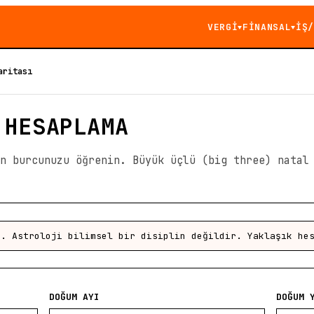
VERGİ
FİNANSAL
İŞ/
▼
▼
aritası
 HESAPLAMA
en burcunuzu öğrenin. Büyük üçlü (big three) natal
r. Astroloji bilimsel bir disiplin değildir. Yaklaşık he
DOĞUM AYI
DOĞUM 