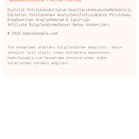
Facebook
LinkedIn
X (Twitter)
YouTube
Gizlilik Politikası
Kullanım Koşulları
Hakkımızda
Metodoloji
Editoryal Politika
Vaka Analizleri
İletişim
Çerez Politikası
Blog
Önerilen Araçlar
Reklam & İşbirliği
Affiliate Bilgilendirme
Sosyal Medya Gönderileri
©
2026
hepsihesapla.com
Tüm hesaplama araçları bilgilendirme amaçlıdır. Kesin
sonuçlar için ilgili resmi kurumlara başvurunuz.
hepsihesapla.com hesaplama sonuçlarından doğan
zararlardan sorumlu değildir.