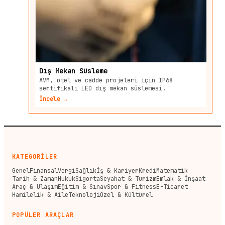
Dış Mekan Süsleme
AVM, otel ve cadde projeleri için IP68
sertifikalı LED dış mekan süslemesi.
İncele →
KATEGORİLER
Genel
Finansal
Vergi
Sağlık
İş & Kariyer
Kredi
Matematik
Tarih & Zaman
Hukuk
Sigorta
Seyahat & Turizm
Emlak & İnşaat
Araç & Ulaşım
Eğitim & Sınav
Spor & Fitness
E-Ticaret
Hamilelik & Aile
Teknoloji
Özel & Kültürel
POPÜLER ARAÇLAR