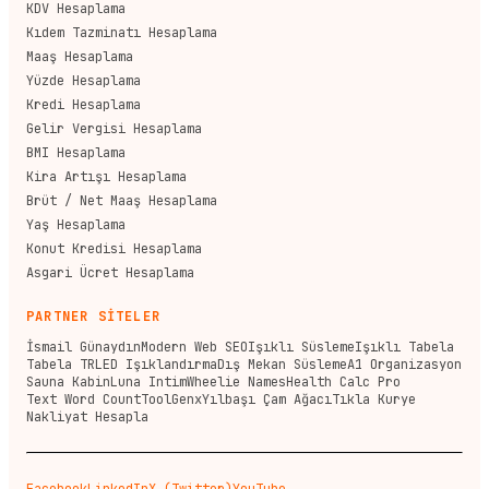
KDV Hesaplama
Kıdem Tazminatı Hesaplama
Maaş Hesaplama
Yüzde Hesaplama
Kredi Hesaplama
Gelir Vergisi Hesaplama
BMI Hesaplama
Kira Artışı Hesaplama
Brüt / Net Maaş Hesaplama
Yaş Hesaplama
Konut Kredisi Hesaplama
Asgari Ücret Hesaplama
PARTNER SİTELER
İsmail Günaydın
Modern Web SEO
Işıklı Süsleme
Işıklı Tabela
Tabela TR
LED Işıklandırma
Dış Mekan Süsleme
A1 Organizasyon
Sauna Kabin
Luna Intim
Wheelie Names
Health Calc Pro
Text Word Count
ToolGenx
Yılbaşı Çam Ağacı
Tıkla Kurye
Nakliyat Hesapla