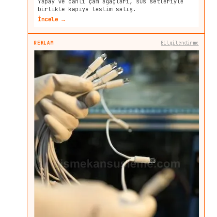
Yapay ve canlı çam ağaçları, süs setleriyle
birlikte kapıya teslim satış.
İncele →
REKLAM
Bilgilendirme