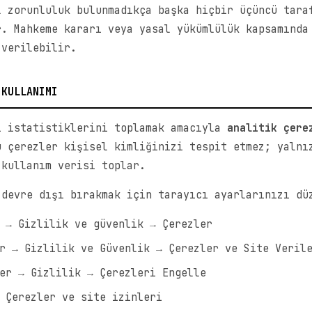
l zorunluluk bulunmadıkça başka hiçbir üçüncü tara
r. Mahkeme kararı veya yasal yükümlülük kapsamında
 verilebilir.
 KULLANIMI
i istatistiklerini toplamak amacıyla
analitik çere
u çerezler kişisel kimliğinizi tespit etmez; yalnı
 kullanım verisi toplar.
 devre dışı bırakmak için tarayıcı ayarlarınızı dü
 → Gizlilik ve güvenlik → Çerezler
r → Gizlilik ve Güvenlik → Çerezler ve Site Veril
er → Gizlilik → Çerezleri Engelle
 Çerezler ve site izinleri