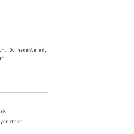
ır. Bu nedenle ad,
er
mak
 yönetmek