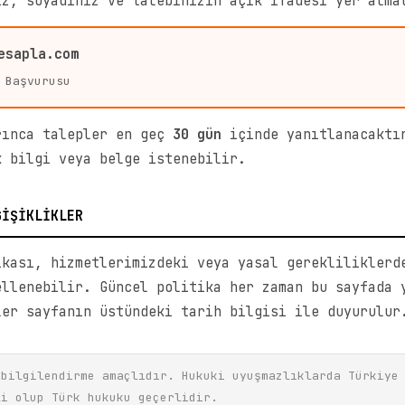
ız, soyadınız ve talebinizin açık ifadesi yer alma
esapla.com
 Başvurusu
rınca talepler en geç
30 gün
içinde yanıtlanacaktı
k bilgi veya belge istenebilir.
ĞİŞİKLİKLER
ikası, hizmetlerimizdeki veya yasal gerekliliklerd
ellenebilir. Güncel politika her zaman bu sayfada 
ler sayfanın üstündeki tarih bilgisi ile duyurulur
 bilgilendirme amaçlıdır. Hukuki uyuşmazlıklarda Türkiye
li olup Türk hukuku geçerlidir.