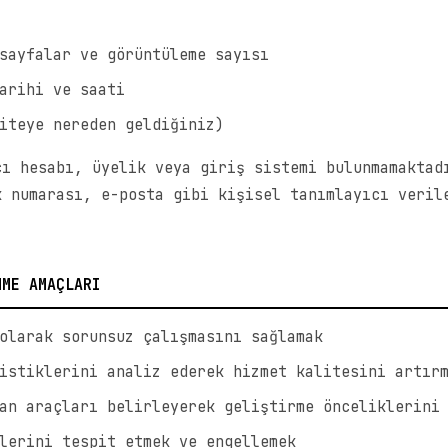
sayfalar ve görüntüleme sayısı
arihi ve saati
iteye nereden geldiğiniz)
cı hesabı, üyelik veya giriş sistemi bulunmamaktad
k numarası, e-posta gibi kişisel tanımlayıcı veril
NME AMAÇLARI
olarak sorunsuz çalışmasını sağlamak
istiklerini analiz ederek hizmet kalitesini artır
an araçları belirleyerek geliştirme önceliklerini
lerini tespit etmek ve engellemek