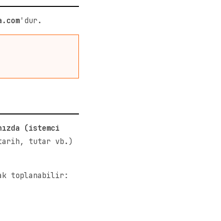
a.com
'dur.
nızda (istemci
tarih, tutar vb.)
ak toplanabilir: