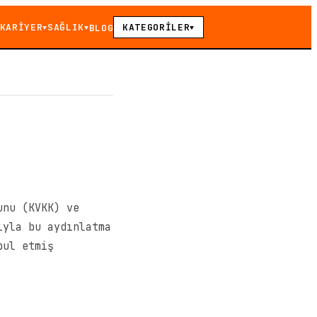
KARİYER
SAĞLIK
KATEGORİLER
BLOG
▼
▼
▼
unu (KVKK) ve
ıyla bu aydınlatma
bul etmiş