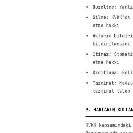
Düzeltme:
Yanlış
Silme:
KVKK'da 
etme hakkı
Aktarım bildiri
bildirilmesini 
İtiraz:
Otomatik
etme hakkı
Kısıtlama:
Belir
Tazminat:
Mevzua
tazminat talep 
9. HAKLARIN KULLA
KVKK kapsamındaki