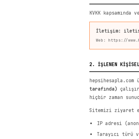
KVKK kapsamında v
İletişim: ileti
Web: https://www.
2. İŞLENEN KİŞİSE
hepsihesapla.com 
tarafında)
çalışır
hiçbir zaman sunu
Sitemizi ziyaret 
IP adresi (anon
Tarayıcı türü v