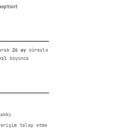
aoptout
larak
26 ay
süreyle
yıl
boyunca
hakkı
erişim talep etme