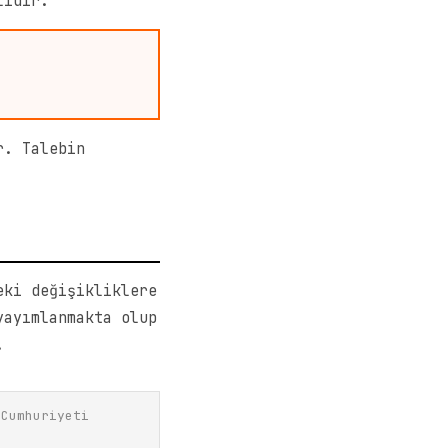
lıdır.
r. Talebin
eki değişikliklere
yayımlanmakta olup
.
 Cumhuriyeti