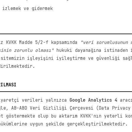
 izlemek ve gidermek
iz KVKK Madde 5/2-f kapsamında
"veri sorumlusunun 
sinin zorunlu olması"
hukuki dayanağına istinaden 
 sitemizin işleyişini iyileştirme ve güvenliği sağ
dirilmektedir.
RILMASI
iyaretçi verileri yalnızca
Google Analytics 4
aracı
gle, AB-ABD Veri Gizliliği Çerçevesi (Data Privacy
et göstermekte olup bu aktarım KVKK'nın yeterli ko
hükümlerine uygun şekilde gerçekleştirilmektedir.