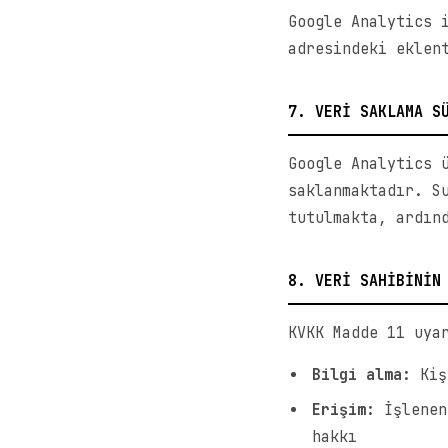
Google Analytics 
adresindeki eklen
7. VERİ SAKLAMA S
Google Analytics 
saklanmaktadır. S
tutulmakta, ardın
8. VERİ SAHİBİNİN
KVKK Madde 11 uya
Bilgi alma:
Kişi
Erişim:
İşlenen 
hakkı