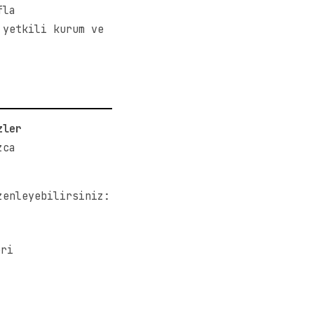
fla
 yetkili kurum ve
zler
zca
zenleyebilirsiniz:
eri