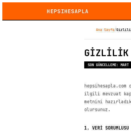
HEPSIHESAPLA
Ana Sayfa
/
Gizlili
GİZLİLİK
SON GÜNCELLEME: MART 
hepsihesapla.com 
ilgili mevzuat ka
metnini hazırladı
olursunuz.
1. VERİ SORUMLUSU