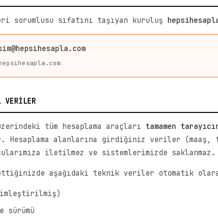
eri sorumlusu sıfatını taşıyan kuruluş
hepsihesapl
sim@hepsihesapla.com
hepsihesapla.com
L VERİLER
üzerindeki tüm hesaplama araçları
tamamen tarayıcı
. Hesaplama alanlarına girdiğiniz veriler (maaş, 
cularımıza iletilmez ve sistemlerimizde saklanmaz.
ettiğinizde aşağıdaki teknik veriler otomatik olar
imleştirilmiş)
e sürümü