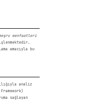
meşru menfaatleri
işlenmektedir.
lama amacıyla bu
lığıyla analiz
 Framework)
ruma sağlayan