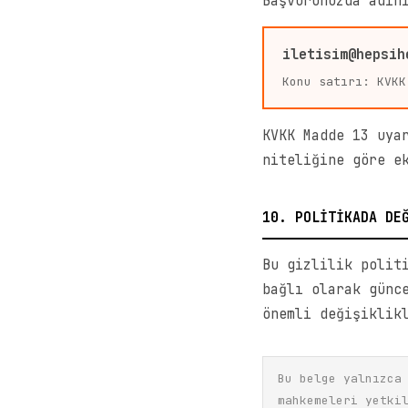
Başvurunuzda adın
iletisim@hepsih
Konu satırı: KVKK
KVKK Madde 13 uya
niteliğine göre e
10. POLİTİKADA DE
Bu gizlilik polit
bağlı olarak günc
önemli değişiklik
Bu belge yalnızca
mahkemeleri yetki