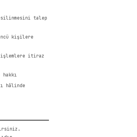
ı
silinmesini talep
ncü kişilere
işlemlere itiraz
e hakkı
ı hâlinde
irsiniz.