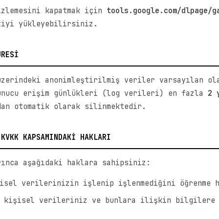
izlemesini kapatmak için
tools.google.com/dlpage/g
tiyi yükleyebilirsiniz.
ÜRESİ
üzerindeki anonimleştirilmiş veriler varsayılan o
unucu erişim günlükleri (log verileri) en fazla
2 
dan otomatik olarak silinmektedir.
 KVKK KAPSAMINDAKİ HAKLARI
rınca aşağıdaki haklara sahipsiniz:
sel verilerinizin işlenip işlenmediğini öğrenme 
kişisel verileriniz ve bunlara ilişkin bilgilere 