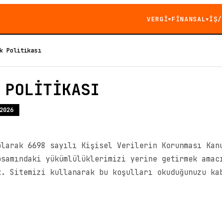
VERGİ
FİNANSAL
İŞ/
▼
▼
k Politikası
 POLİTİKASI
2026
olarak 6698 sayılı Kişisel Verilerin Korunması Kan
psamındaki yükümlülüklerimizi yerine getirmek amac
k. Sitemizi kullanarak bu koşulları okuduğunuzu ka