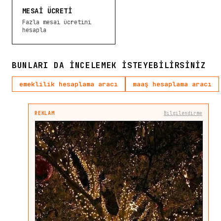
MESAI ÜCRETI
Fazla mesai ücretini
hesapla
BUNLARI DA INCELEMEK ISTEYEBILIRSINIZ
emeklilik hesaplama aracı
maaş hesaplama aracı
REKLAM
Bilgilendirme