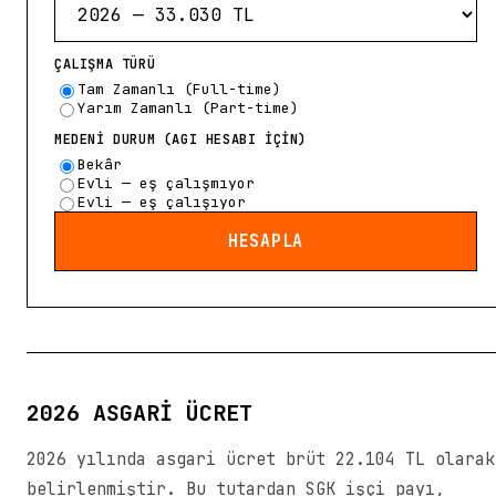
ÇALIŞMA TÜRÜ
Tam Zamanlı (Full-time)
Yarım Zamanlı (Part-time)
MEDENİ DURUM (AGI HESABI IÇIN)
Bekâr
Evli — eş çalışmıyor
Evli — eş çalışıyor
HESAPLA
2026 ASGARI ÜCRET
2026 yılında asgari ücret brüt 22.104 TL olarak
belirlenmiştir. Bu tutardan SGK işçi payı,