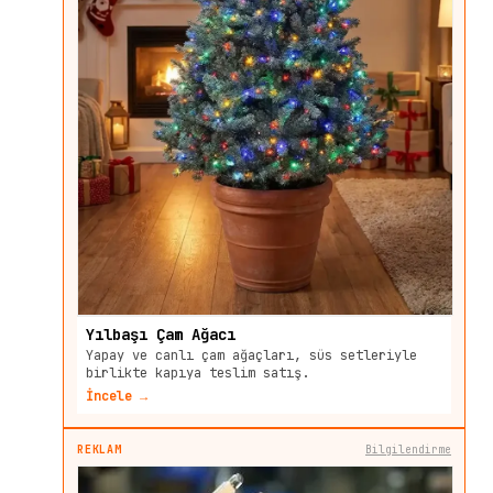
Yılbaşı Çam Ağacı
Yapay ve canlı çam ağaçları, süs setleriyle
birlikte kapıya teslim satış.
İncele →
REKLAM
Bilgilendirme