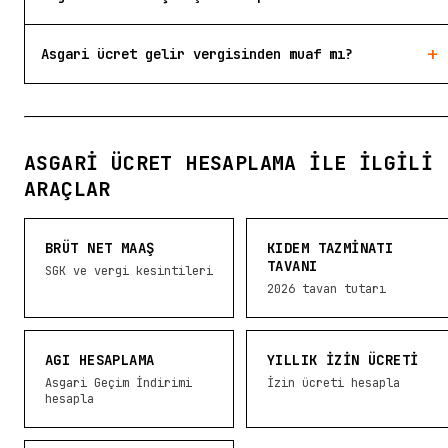
+
Asgari ücret gelir vergisinden muaf mı?
ASGARI ÜCRET HESAPLAMA ILE İLGILI
ARAÇLAR
BRÜT NET MAAŞ
KIDEM TAZMINATI
TAVANI
SGK ve vergi kesintileri
2026 tavan tutarı
AGI HESAPLAMA
YILLIK İZIN ÜCRETI
Asgari Geçim İndirimi
İzin ücreti hesapla
hesapla