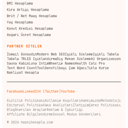
BMI Hesaplama
Kira Artışı Hesaplama
Brüt / Net Maaş Hesaplama
Yaş Hesaplama
Konut Kredisi Hesaplama
Asgari Ücret Hesaplama
PARTNER SİTELER
İsmail Günaydın
Modern Web SEO
Işıklı Süsleme
Işıklı Tabela
Tabela TR
LED Işıklandırma
Dış Mekan Süsleme
A1 Organizasyon
Sauna Kabin
Luna Intim
Wheelie Names
Health Calc Pro
Text Word Count
ToolGenx
Yılbaşı Çam Ağacı
Tıkla Kurye
Nakliyat Hesapla
Facebook
LinkedIn
X (Twitter)
YouTube
Gizlilik Politikası
Kullanım Koşulları
Hakkımızda
Metodoloji
Editoryal Politika
Vaka Analizleri
İletişim
Çerez Politikası
Blog
Önerilen Araçlar
Reklam & İşbirliği
Affiliate Bilgilendirme
Sosyal Medya Gönderileri
©
2026
hepsihesapla.com