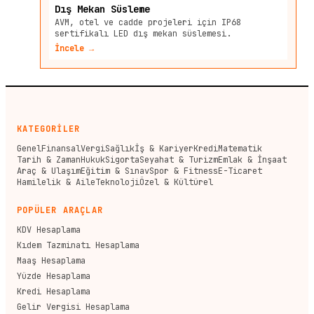
Dış Mekan Süsleme
AVM, otel ve cadde projeleri için IP68
sertifikalı LED dış mekan süslemesi.
İncele →
KATEGORİLER
Genel
Finansal
Vergi
Sağlık
İş & Kariyer
Kredi
Matematik
Tarih & Zaman
Hukuk
Sigorta
Seyahat & Turizm
Emlak & İnşaat
Araç & Ulaşım
Eğitim & Sınav
Spor & Fitness
E-Ticaret
Hamilelik & Aile
Teknoloji
Özel & Kültürel
POPÜLER ARAÇLAR
KDV Hesaplama
Kıdem Tazminatı Hesaplama
Maaş Hesaplama
Yüzde Hesaplama
Kredi Hesaplama
Gelir Vergisi Hesaplama