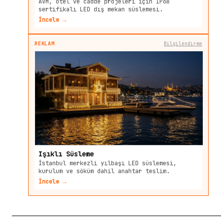
AVM, otel ve cadde projeleri için IP68
sertifikalı LED dış mekan süslemesi.
İncele →
REKLAM
Bilgilendirme
Işıklı Süsleme
İstanbul merkezli yılbaşı LED süslemesi,
kurulum ve söküm dahil anahtar teslim.
İncele →