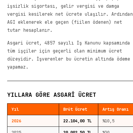
işsizlik sigortası, gelir vergisi ve damga
vergisi kesilerek net ücrete ulaşılır. Ardından
AGI eklenerek ele geçen (fiilen ödenen) net
tutar hesaplanır.
Asgari ücret, 4857 sayılı İş Kanunu kapsamında
tüm işçiler için geçerli olan minimum ücret
düzeyidir. İşverenler bu ücretin altında ödeme
yapamaz.
YILLARA GÖRE ASGARI ÜCRET
Yıl
Brüt Ücret
Artış Oranı
2026
22.104,00 TL
%10,5
2025
20.002,50 TL
%30