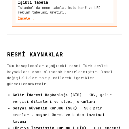
Işıklı Tabela
İstanbul'da neon tabela, kutu harf ve LED
reklam tabelası üretimi.
İncele →
RESMİ KAYNAKLAR
Tüm hesaplamalar aşağıdaki resmi Türk devlet
kaynakları esas alınarak hazırlanmıştır. Yasal
değişiklikler takip edilerek içerikler
güncellenmektedir.
Gelir İdaresi Başkanlığı (GİB)
— KDV, gelir
vergisi dilimleri ve stopaj oranları
Sosyal Güvenlik Kurumu (SGK)
— SGK prim
oranları, asgari ücret ve kıdem tazminatı
tavanı
Türkiye İstatistik Kurumu (TÜİK)
— TÜFE endeksi