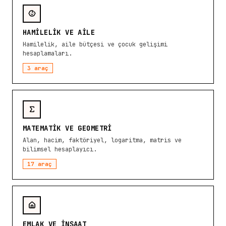
HAMILELIK VE AILE
Hamilelik, aile bütçesi ve çocuk gelişimi
hesaplamaları.
3
araç
MATEMATIK VE GEOMETRI
Alan, hacim, faktöriyel, logaritma, matris ve
bilimsel hesaplayıcı.
17
araç
EMLAK VE İNŞAAT