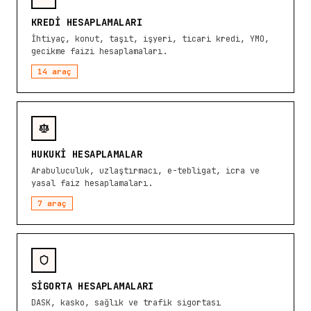
KREDI HESAPLAMALARI
İhtiyaç, konut, taşıt, işyeri, ticari kredi, YMO,
gecikme faizi hesaplamaları.
14
araç
HUKUKI HESAPLAMALAR
Arabuluculuk, uzlaştırmacı, e-tebligat, icra ve
yasal faiz hesaplamaları.
7
araç
SIGORTA HESAPLAMALARI
DASK, kasko, sağlık ve trafik sigortası