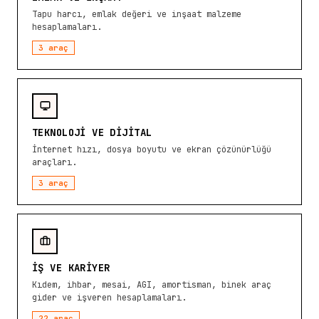
Tapu harcı, emlak değeri ve inşaat malzeme
hesaplamaları.
3
araç
TEKNOLOJI VE DIJITAL
İnternet hızı, dosya boyutu ve ekran çözünürlüğü
araçları.
3
araç
İŞ VE KARIYER
Kıdem, ihbar, mesai, AGI, amortisman, binek araç
gider ve işveren hesaplamaları.
22
araç