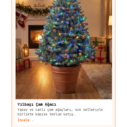
Yılbaşı Çam Ağacı
Yapay ve canlı çam ağaçları, süs setleriyle
birlikte kapıya teslim satış.
İncele →