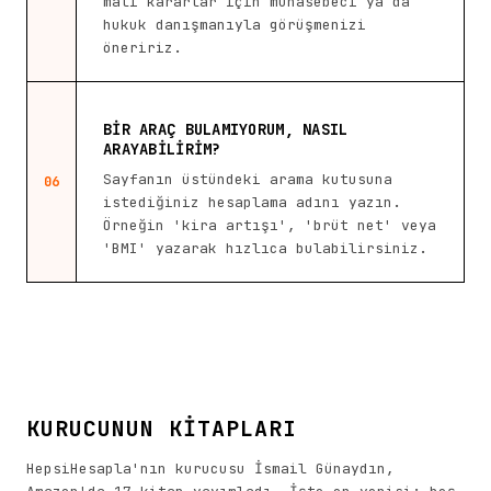
mali kararlar için muhasebeci ya da
hukuk danışmanıyla görüşmenizi
öneririz.
BIR ARAÇ BULAMIYORUM, NASIL
ARAYABILIRIM?
Sayfanın üstündeki arama kutusuna
06
istediğiniz hesaplama adını yazın.
Örneğin 'kira artışı', 'brüt net' veya
'BMI' yazarak hızlıca bulabilirsiniz.
KURUCUNUN KİTAPLARI
HepsiHesapla'nın kurucusu İsmail Günaydın,