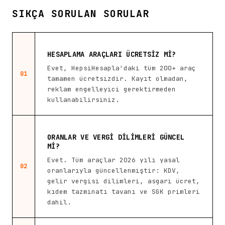
SIKÇA SORULAN SORULAR
HESAPLAMA ARAÇLARI ÜCRETSIZ MI?
Evet, HepsiHesapla'daki tüm 200+ araç
01
tamamen ücretsizdir. Kayıt olmadan,
reklam engelleyici gerektirmeden
kullanabilirsiniz.
ORANLAR VE VERGI DILIMLERI GÜNCEL
MI?
Evet. Tüm araçlar 2026 yılı yasal
02
oranlarıyla güncellenmiştir: KDV,
gelir vergisi dilimleri, asgari ücret,
kıdem tazminatı tavanı ve SGK primleri
dahil.