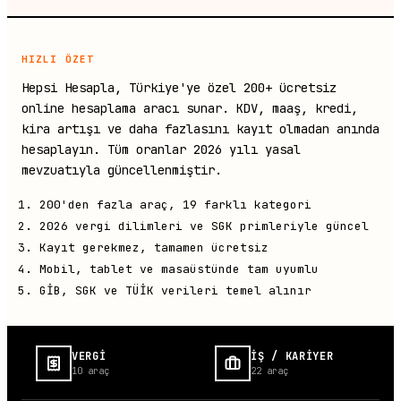
HIZLI ÖZET
Hepsi Hesapla, Türkiye'ye özel 200+ ücretsiz
online hesaplama aracı sunar. KDV, maaş, kredi,
kira artışı ve daha fazlasını kayıt olmadan anında
hesaplayın. Tüm oranlar 2026 yılı yasal
mevzuatıyla güncellenmiştir.
200'den fazla araç, 19 farklı kategori
2026 vergi dilimleri ve SGK primleriyle güncel
Kayıt gerekmez, tamamen ücretsiz
Mobil, tablet ve masaüstünde tam uyumlu
GİB, SGK ve TÜİK verileri temel alınır
VERGİ
İŞ / KARİYER
10
araç
22
araç