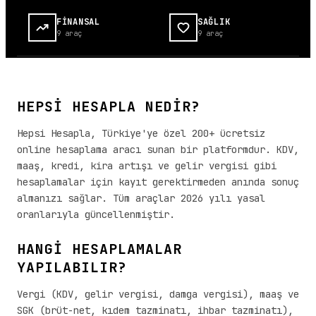
FİNANSAL
SAĞLIK
9
araç
9
araç
HEPSİ HESAPLA NEDİR?
Hepsi Hesapla, Türkiye'ye özel 200+ ücretsiz
online hesaplama aracı sunan bir platformdur. KDV,
maaş, kredi, kira artışı ve gelir vergisi gibi
hesaplamalar için kayıt gerektirmeden anında sonuç
almanızı sağlar. Tüm araçlar 2026 yılı yasal
oranlarıyla güncellenmiştir.
HANGİ HESAPLAMALAR
YAPILABILIR?
Vergi (KDV, gelir vergisi, damga vergisi), maaş ve
SGK (brüt-net, kıdem tazminatı, ihbar tazminatı),