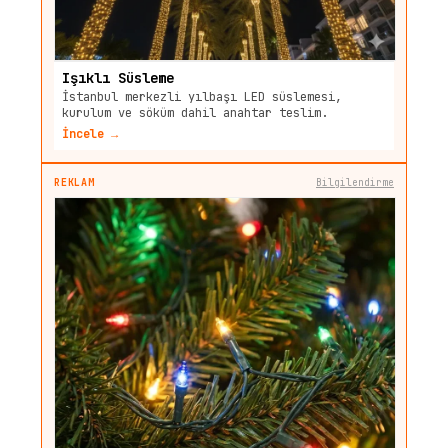
Işıklı Süsleme
İstanbul merkezli yılbaşı LED süslemesi,
kurulum ve söküm dahil anahtar teslim.
İncele →
REKLAM
Bilgilendirme