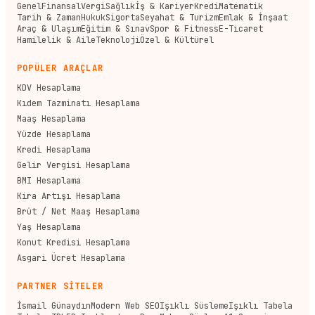
Genel
Finansal
Vergi
Sağlık
İş & Kariyer
Kredi
Matematik
Tarih & Zaman
Hukuk
Sigorta
Seyahat & Turizm
Emlak & İnşaat
Araç & Ulaşım
Eğitim & Sınav
Spor & Fitness
E-Ticaret
Hamilelik & Aile
Teknoloji
Özel & Kültürel
POPÜLER ARAÇLAR
KDV Hesaplama
Kıdem Tazminatı Hesaplama
Maaş Hesaplama
Yüzde Hesaplama
Kredi Hesaplama
Gelir Vergisi Hesaplama
BMI Hesaplama
Kira Artışı Hesaplama
Brüt / Net Maaş Hesaplama
Yaş Hesaplama
Konut Kredisi Hesaplama
Asgari Ücret Hesaplama
PARTNER SİTELER
İsmail Günaydın
Modern Web SEO
Işıklı Süsleme
Işıklı Tabela