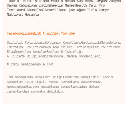
Tabela TR
LED Işıklandırma
Dış Mekan Süsleme
A1 Organizasyon
Sauna Kabin
Luna Intim
Wheelie Names
Health Calc Pro
Text Word Count
ToolGenx
Yılbaşı Çam Ağacı
Tıkla Kurye
Nakliyat Hesapla
Facebook
LinkedIn
X (Twitter)
YouTube
Gizlilik Politikası
Kullanım Koşulları
Hakkımızda
Metodoloji
Editoryal Politika
Vaka Analizleri
İletişim
Çerez Politikası
Blog
Önerilen Araçlar
Reklam & İşbirliği
Affiliate Bilgilendirme
Sosyal Medya Gönderileri
©
2026
hepsihesapla.com
Tüm hesaplama araçları bilgilendirme amaçlıdır. Kesin
sonuçlar için ilgili resmi kurumlara başvurunuz.
hepsihesapla.com hesaplama sonuçlarından doğan
zararlardan sorumlu değildir.