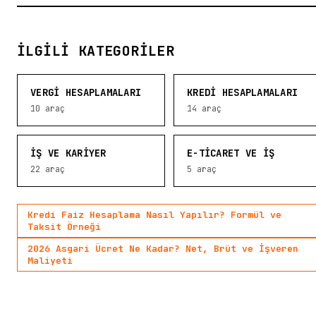
İLGILI KATEGORILER
VERGI HESAPLAMALARI
KREDI HESAPLAMALARI
10
araç
14
araç
İŞ VE KARIYER
E-TICARET VE İŞ
22
araç
5
araç
Kredi Faiz Hesaplama Nasıl Yapılır? Formül ve
Taksit Örneği
2026 Asgari Ücret Ne Kadar? Net, Brüt ve İşveren
Maliyeti