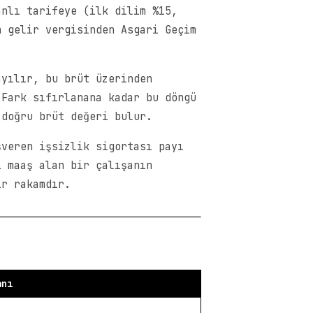
anlı tarifeye (ilk dilim %15,
n gelir vergisinden Asgari Geçim
ayılır, bu brüt üzerinden
 Fark sıfırlanana kadar bu döngü
 doğru brüt değeri bulur.
şveren işsizlik sigortası payı
L maaş alan bir çalışanın
ir rakamdır.
anı