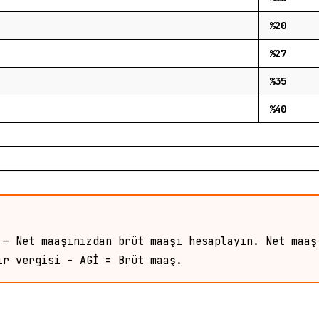
%20
%27
%35
%40
 — Net maaşınızdan brüt maaşı hesaplayın. Net maaş
ir vergisi - AGİ = Brüt maaş.