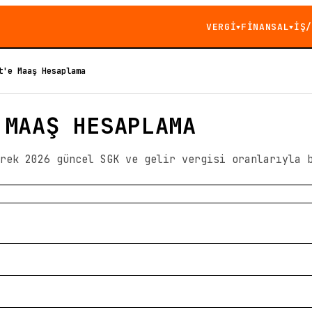
VERGİ
FİNANSAL
İŞ/
▼
▼
t'e Maaş Hesaplama
 MAAŞ HESAPLAMA
rek 2026 güncel SGK ve gelir vergisi oranlarıyla 