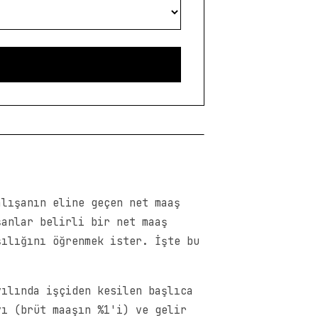
alışanın eline geçen net maaş
şanlar belirli bir net maaş
şılığını öğrenmek ister. İşte bu
yılında işçiden kesilen başlıca
yı (brüt maaşın %1'i) ve gelir