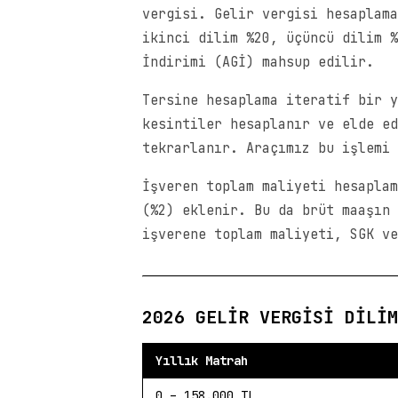
vergisi. Gelir vergisi hesaplama
ikinci dilim %20, üçüncü dilim %
İndirimi (AGİ) mahsup edilir.
Tersine hesaplama iteratif bir y
kesintiler hesaplanır ve elde ed
tekrarlanır. Araçımız bu işlemi 
İşveren toplam maliyeti hesaplam
(%2) eklenir. Bu da brüt maaşın 
işverene toplam maliyeti, SGK ve
2026 GELIR VERGISI DILIM
Yıllık Matrah
0 – 158.000 TL