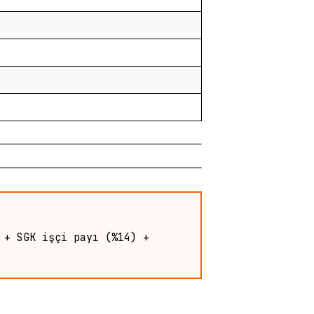
 + SGK işçi payı (%14) +