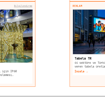
Bilgilendirme
REKLAM
Tabela TR
44 sektöre ve Türk
veren tabela üreti
i için IP68
İncele →
üslemesi.