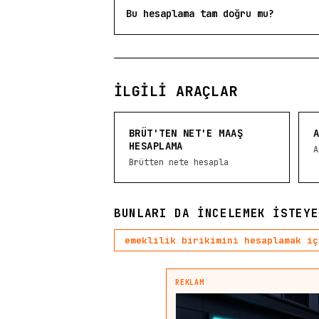
Bu hesaplama tam doğru mu?
İLGILI ARAÇLAR
BRÜT'TEN NET'E MAAŞ
HESAPLAMA
A
Brütten nete hesapla
BUNLARI DA INCELEMEK ISTEYE
emeklilik birikimini hesaplamak iç
REKLAM