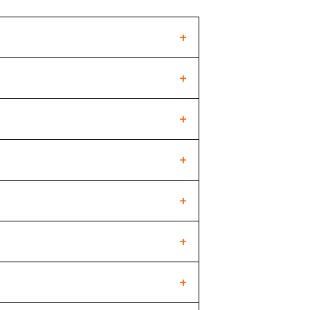
+
+
+
+
+
+
+