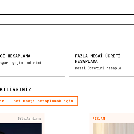
AGİ HESAPLAMA
FAZLA MESAI ÜCRETI
HESAPLAMA
sgari geçim indirimi
Mesai ücretini hesapla
BILIRSINIZ
in
net maaşı hesaplamak için
Bilgilendirme
REKLAM