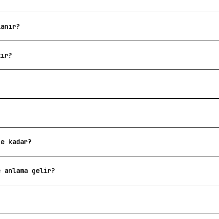
lanır?
tır?
?
ne kadar?
e anlama gelir?
?