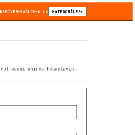
KARİYER
SAĞLIK
KATEGORİLER
BLOG
▼
▼
▼
brüt maaşı anında hesaplayın.