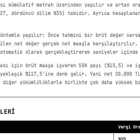
sı kümülatif matrah üzerinden yapılır ve artan or
27, dördüncü dilim %35) tabidir. Ayrıca hesaplana
öntemle yapılır: Önce tahmini bir brüt değer vars
ilen net değer gerçek net maaşla karşılaştırılır.
otomatik olarak gerçekleştirerek saniyeler içinde
ası için brüt maaşa işveren SGK payı (%15,5) ve i
yaklaşık %117,5'ine denk gelir. Yani net 20.000 T
 diğer yükümlülüklerle birlikte çok daha yüksek b
LERI
Vergi Or
%15