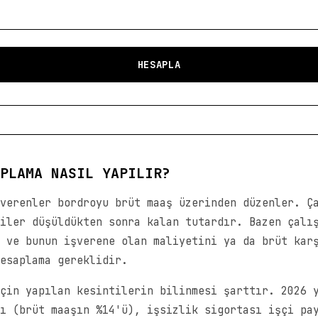
HESAPLA
PLAMA NASIL YAPILIR?
verenler bordroyu brüt maaş üzerinden düzenler. Ç
iler düşüldükten sonra kalan tutardır. Bazen çalı
 ve bunun işverene olan maliyetini ya da brüt kar
esaplama gereklidir.
çin yapılan kesintilerin bilinmesi şarttır. 2026 
ı (brüt maaşın %14'ü), işsizlik sigortası işçi pa