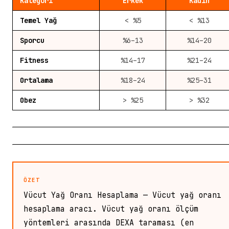
Kategori
Erkek
Kadın
Temel Yağ
< %5
< %13
Sporcu
%6–13
%14–20
Fitness
%14–17
%21–24
Ortalama
%18–24
%25–31
Obez
> %25
> %32
ÖZET
Vücut Yağ Oranı Hesaplama — Vücut yağ oranı
hesaplama aracı. Vücut yağ oranı ölçüm
yöntemleri arasında DEXA taraması (en