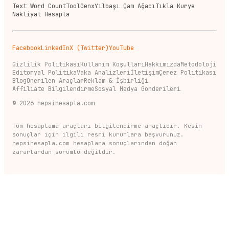
Text Word Count
ToolGenx
Yılbaşı Çam Ağacı
Tıkla Kurye
Nakliyat Hesapla
Facebook
LinkedIn
X (Twitter)
YouTube
Gizlilik Politikası
Kullanım Koşulları
Hakkımızda
Metodoloji
Editoryal Politika
Vaka Analizleri
İletişim
Çerez Politikası
Blog
Önerilen Araçlar
Reklam & İşbirliği
Affiliate Bilgilendirme
Sosyal Medya Gönderileri
©
2026
hepsihesapla.com
Tüm hesaplama araçları bilgilendirme amaçlıdır. Kesin
sonuçlar için ilgili resmi kurumlara başvurunuz.
hepsihesapla.com hesaplama sonuçlarından doğan
zararlardan sorumlu değildir.