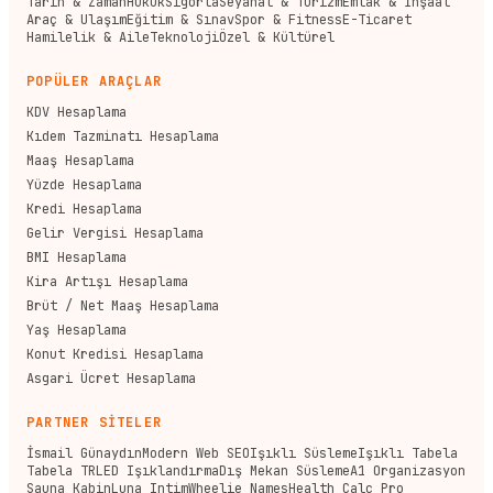
Tarih & Zaman
Hukuk
Sigorta
Seyahat & Turizm
Emlak & İnşaat
Araç & Ulaşım
Eğitim & Sınav
Spor & Fitness
E-Ticaret
Hamilelik & Aile
Teknoloji
Özel & Kültürel
POPÜLER ARAÇLAR
KDV Hesaplama
Kıdem Tazminatı Hesaplama
Maaş Hesaplama
Yüzde Hesaplama
Kredi Hesaplama
Gelir Vergisi Hesaplama
BMI Hesaplama
Kira Artışı Hesaplama
Brüt / Net Maaş Hesaplama
Yaş Hesaplama
Konut Kredisi Hesaplama
Asgari Ücret Hesaplama
PARTNER SİTELER
İsmail Günaydın
Modern Web SEO
Işıklı Süsleme
Işıklı Tabela
Tabela TR
LED Işıklandırma
Dış Mekan Süsleme
A1 Organizasyon
Sauna Kabin
Luna Intim
Wheelie Names
Health Calc Pro