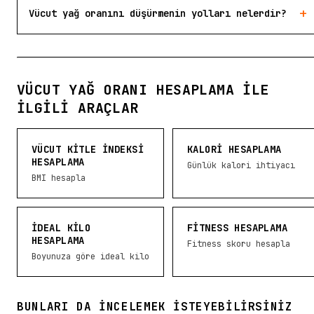
+
Vücut yağ oranını düşürmenin yolları nelerdir?
VÜCUT YAĞ ORANI HESAPLAMA ILE
İLGILI ARAÇLAR
VÜCUT KITLE İNDEKSI
KALORI HESAPLAMA
HESAPLAMA
Günlük kalori ihtiyacı
BMI hesapla
İDEAL KILO
FITNESS HESAPLAMA
HESAPLAMA
Fitness skoru hesapla
Boyunuza göre ideal kilo
BUNLARI DA INCELEMEK ISTEYEBILIRSINIZ