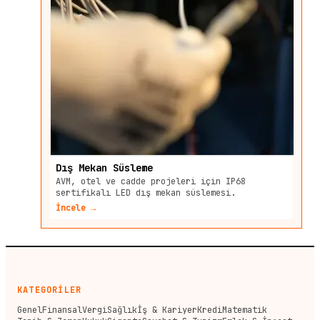
Dış Mekan Süsleme
AVM, otel ve cadde projeleri için IP68
sertifikalı LED dış mekan süslemesi.
İncele →
KATEGORİLER
Genel
Finansal
Vergi
Sağlık
İş & Kariyer
Kredi
Matematik