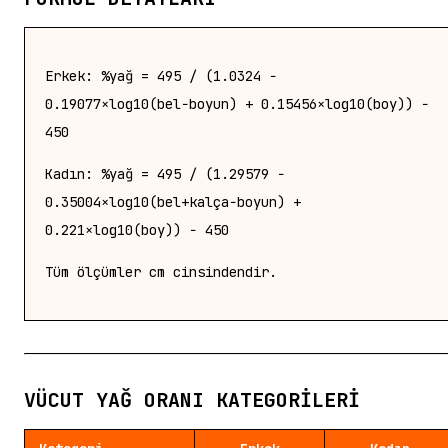
Erkek: %yağ = 495 / (1.0324 −
0.19077×log10(bel−boyun) + 0.15456×log10(boy)) −
450
Kadın: %yağ = 495 / (1.29579 −
0.35004×log10(bel+kalça−boyun) +
0.221×log10(boy)) − 450
Tüm ölçümler cm cinsindendir.
VÜCUT YAĞ ORANI KATEGORILERI