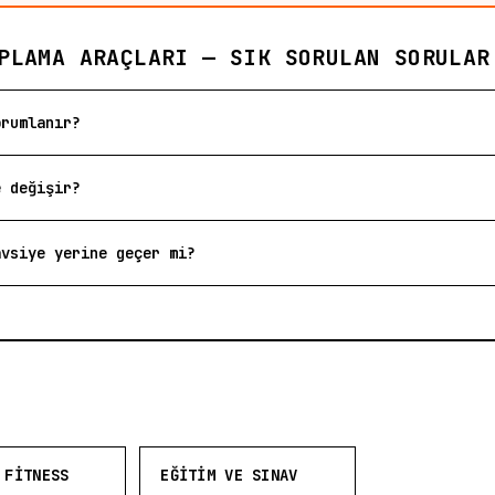
PLAMA ARAÇLARI — SIK SORULAN SORULAR
orumlanır?
e değişir?
avsiye yerine geçer mi?
 FITNESS
EĞITIM VE SINAV