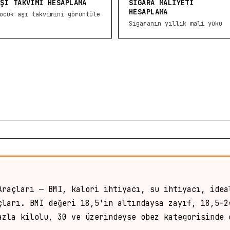
AŞI TAKVIMI HESAPLAMA
SIGARA MALIYETI
HESAPLAMA
ocuk aşı takvimini görüntüle
Sigaranın yıllık mali yükü
Araçları — BMI, kalori ihtiyacı, su ihtiyacı, idea
çları. BMI değeri 18,5'in altındaysa zayıf, 18,5-2
azla kilolu, 30 ve üzerindeyse obez kategorisinde 