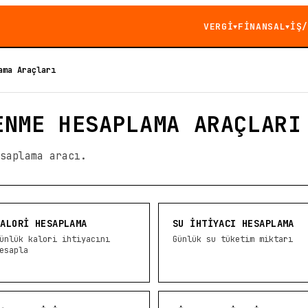
VERGİ
FİNANSAL
İŞ/
▼
▼
ama Araçları
ENME HESAPLAMA ARAÇLARI
saplama aracı.
KALORI HESAPLAMA
SU İHTIYACI HESAPLAMA
ünlük kalori ihtiyacını
Günlük su tüketim miktarı
esapla