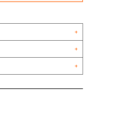
+
+
+