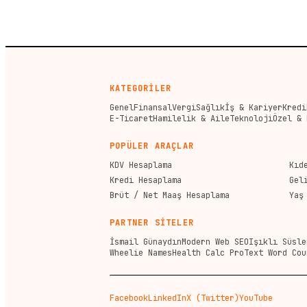
KATEGORİLER
Genel
Finansal
Vergi
Sağlık
İş & Kariyer
Kredi
E-Ticaret
Hamilelik & Aile
Teknoloji
Özel & 
POPÜLER ARAÇLAR
KDV Hesaplama
Kıd
Kredi Hesaplama
Gel
Brüt / Net Maaş Hesaplama
Yaş
PARTNER SİTELER
İsmail Günaydın
Modern Web SEO
Işıklı Süsle
Wheelie Names
Health Calc Pro
Text Word Cou
Facebook
LinkedIn
X (Twitter)
YouTube