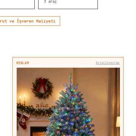
3
araç
rüt ve İşveren Maliyeti
REKLAM
Bilgilendirme