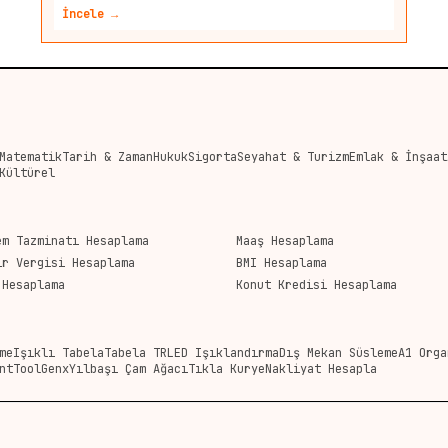
İncele →
Matematik
Tarih & Zaman
Hukuk
Sigorta
Seyahat & Turizm
Emlak & İnşaat
Kültürel
em Tazminatı Hesaplama
Maaş Hesaplama
ir Vergisi Hesaplama
BMI Hesaplama
 Hesaplama
Konut Kredisi Hesaplama
me
Işıklı Tabela
Tabela TR
LED Işıklandırma
Dış Mekan Süsleme
A1 Orga
nt
ToolGenx
Yılbaşı Çam Ağacı
Tıkla Kurye
Nakliyat Hesapla