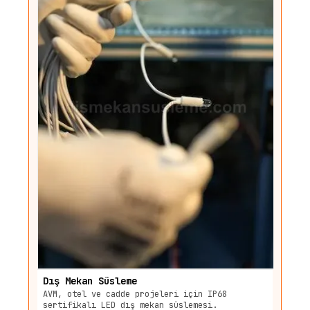
Dış Mekan Süsleme
AVM, otel ve cadde projeleri için IP68
sertifikalı LED dış mekan süslemesi.