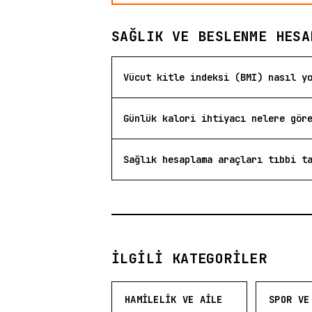
SAĞLIK VE BESLENME HESA
Vücut kitle indeksi (BMI) nasıl y
Günlük kalori ihtiyacı nelere gör
Sağlık hesaplama araçları tıbbi t
İLGILI KATEGORILER
HAMILELIK VE AILE
SPOR VE