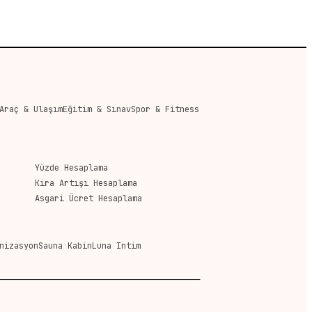
Araç & Ulaşım
Eğitim & Sınav
Spor & Fitness
Yüzde Hesaplama
Kira Artışı Hesaplama
Asgari Ücret Hesaplama
nizasyon
Sauna Kabin
Luna Intim