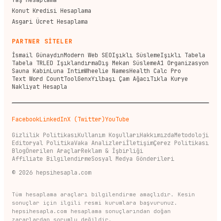
Yaş Hesaplama
Konut Kredisi Hesaplama
Asgari Ücret Hesaplama
PARTNER SİTELER
İsmail Günaydın
Modern Web SEO
Işıklı Süsleme
Işıklı Tabela
Tabela TR
LED Işıklandırma
Dış Mekan Süsleme
A1 Organizasyon
Sauna Kabin
Luna Intim
Wheelie Names
Health Calc Pro
Text Word Count
ToolGenx
Yılbaşı Çam Ağacı
Tıkla Kurye
Nakliyat Hesapla
Facebook
LinkedIn
X (Twitter)
YouTube
Gizlilik Politikası
Kullanım Koşulları
Hakkımızda
Metodoloji
Editoryal Politika
Vaka Analizleri
İletişim
Çerez Politikası
Blog
Önerilen Araçlar
Reklam & İşbirliği
Affiliate Bilgilendirme
Sosyal Medya Gönderileri
©
2026
hepsihesapla.com
Tüm hesaplama araçları bilgilendirme amaçlıdır. Kesin
sonuçlar için ilgili resmi kurumlara başvurunuz.
hepsihesapla.com hesaplama sonuçlarından doğan
zararlardan sorumlu değildir.