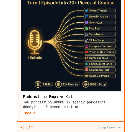
Podcast to Empire Kit
Tek podcast bölümünü 12 içerik parçasına
dönüştüren 5 beceri sistemi.
İncele →
REKLAM
Bilgilendirme