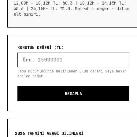
12,08M - 18,12M TL: %0.3 | 18,12M - 24,15M TL:
%0.6 | 24,15M+ TL: %1.0. Matrah = değer - dilim
alt sınırı.
KONUTUN DEĞERI (TL)
Tapu Müdürlüğünce belirlenen DKDB değeri veya beyan
edilen değer.
HESAPLA
2026 TAHMINI VERGI DILIMLERI