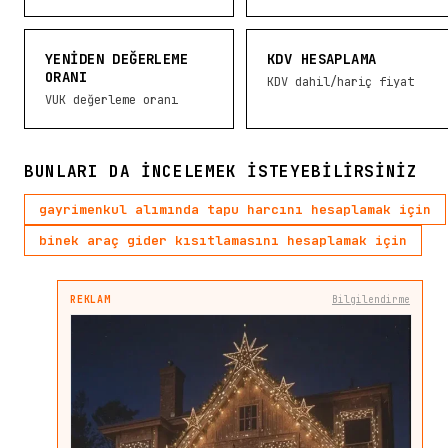
YENIDEN DEĞERLEME
KDV HESAPLAMA
ORANI
KDV dahil/hariç fiyat
VUK değerleme oranı
BUNLARI DA INCELEMEK ISTEYEBILIRSINIZ
gayrimenkul alımında tapu harcını hesaplamak için
binek araç gider kısıtlamasını hesaplamak için
REKLAM
Bilgilendirme