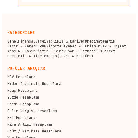
KATEGORİLER
Genel
Finansal
Vergi
Sağlık
İş & Kariyer
Kredi
Matematik
Tarih & Zaman
Hukuk
Sigorta
Seyahat & Turizm
Emlak & İnşaat
Araç & Ulaşım
Eğitim & Sınav
Spor & Fitness
E-Ticaret
Hamilelik & Aile
Teknoloji
Özel & Kültürel
POPÜLER ARAÇLAR
KDV Hesaplama
Kıdem Tazminatı Hesaplama
Maaş Hesaplama
Yüzde Hesaplama
Kredi Hesaplama
Gelir Vergisi Hesaplama
BMI Hesaplama
Kira Artışı Hesaplama
Brüt / Net Maaş Hesaplama