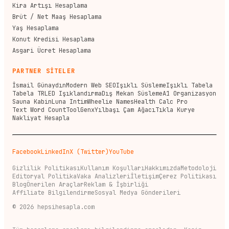
Kira Artışı Hesaplama
Brüt / Net Maaş Hesaplama
Yaş Hesaplama
Konut Kredisi Hesaplama
Asgari Ücret Hesaplama
PARTNER SİTELER
İsmail Günaydın
Modern Web SEO
Işıklı Süsleme
Işıklı Tabela
Tabela TR
LED Işıklandırma
Dış Mekan Süsleme
A1 Organizasyon
Sauna Kabin
Luna Intim
Wheelie Names
Health Calc Pro
Text Word Count
ToolGenx
Yılbaşı Çam Ağacı
Tıkla Kurye
Nakliyat Hesapla
Facebook
LinkedIn
X (Twitter)
YouTube
Gizlilik Politikası
Kullanım Koşulları
Hakkımızda
Metodoloji
Editoryal Politika
Vaka Analizleri
İletişim
Çerez Politikası
Blog
Önerilen Araçlar
Reklam & İşbirliği
Affiliate Bilgilendirme
Sosyal Medya Gönderileri
©
2026
hepsihesapla.com