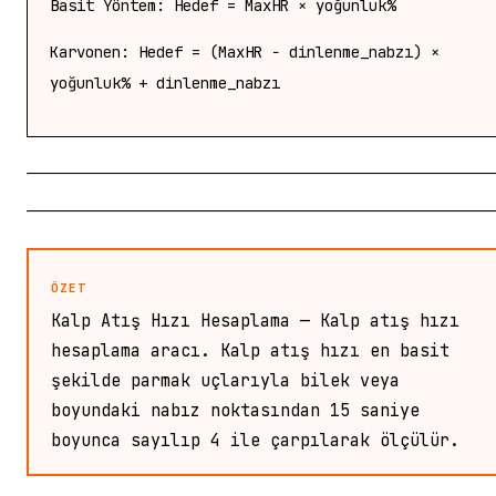
Basit Yöntem: Hedef = MaxHR × yoğunluk%
Karvonen: Hedef = (MaxHR − dinlenme_nabzı) ×
yoğunluk% + dinlenme_nabzı
ÖZET
Kalp Atış Hızı Hesaplama — Kalp atış hızı
hesaplama aracı. Kalp atış hızı en basit
şekilde parmak uçlarıyla bilek veya
boyundaki nabız noktasından 15 saniye
boyunca sayılıp 4 ile çarpılarak ölçülür.