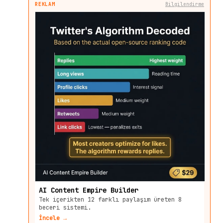
REKLAM
Bilgilendirme
AI Content Empire Builder
Tek içerikten 12 farklı paylaşım üreten 8
beceri sistemi.
İncele →