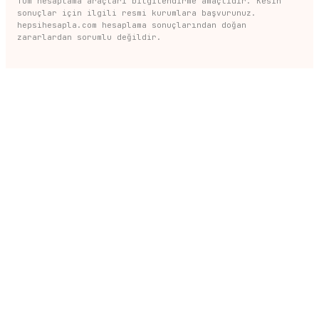
Tüm hesaplama araçları bilgilendirme amaçlıdır. Kesin
sonuçlar için ilgili resmi kurumlara başvurunuz.
hepsihesapla.com hesaplama sonuçlarından doğan
zararlardan sorumlu değildir.