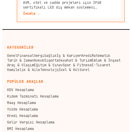
AVM, otel ve cadde projeleri için IP68
sertifikalı LED dış mekan süslemesi.
İncele →
KATEGORİLER
Genel
Finansal
Vergi
Sağlık
İş & Kariyer
Kredi
Matematik
Tarih & Zaman
Hukuk
Sigorta
Seyahat & Turizm
Emlak & İnşaat
Araç & Ulaşım
Eğitim & Sınav
Spor & Fitness
E-Ticaret
Hamilelik & Aile
Teknoloji
Özel & Kültürel
POPÜLER ARAÇLAR
KDV Hesaplama
Kıdem Tazminatı Hesaplama
Maaş Hesaplama
Yüzde Hesaplama
Kredi Hesaplama
Gelir Vergisi Hesaplama
BMI Hesaplama