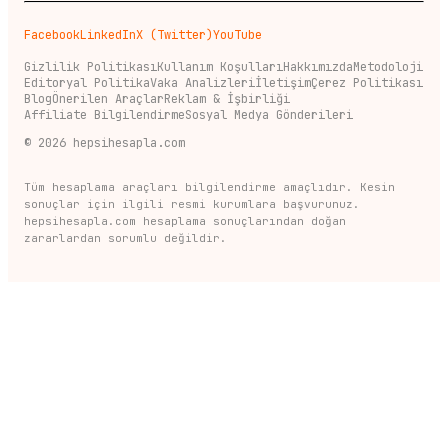
Facebook
LinkedIn
X (Twitter)
YouTube
Gizlilik Politikası
Kullanım Koşulları
Hakkımızda
Metodoloji
Editoryal Politika
Vaka Analizleri
İletişim
Çerez Politikası
Blog
Önerilen Araçlar
Reklam & İşbirliği
Affiliate Bilgilendirme
Sosyal Medya Gönderileri
©
2026
hepsihesapla.com
Tüm hesaplama araçları bilgilendirme amaçlıdır. Kesin
sonuçlar için ilgili resmi kurumlara başvurunuz.
hepsihesapla.com hesaplama sonuçlarından doğan
zararlardan sorumlu değildir.