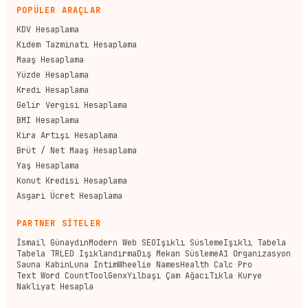
POPÜLER ARAÇLAR
KDV Hesaplama
Kıdem Tazminatı Hesaplama
Maaş Hesaplama
Yüzde Hesaplama
Kredi Hesaplama
Gelir Vergisi Hesaplama
BMI Hesaplama
Kira Artışı Hesaplama
Brüt / Net Maaş Hesaplama
Yaş Hesaplama
Konut Kredisi Hesaplama
Asgari Ücret Hesaplama
PARTNER SİTELER
İsmail Günaydın
Modern Web SEO
Işıklı Süsleme
Işıklı Tabela
Tabela TR
LED Işıklandırma
Dış Mekan Süsleme
A1 Organizasyon
Sauna Kabin
Luna Intim
Wheelie Names
Health Calc Pro
Text Word Count
ToolGenx
Yılbaşı Çam Ağacı
Tıkla Kurye
Nakliyat Hesapla