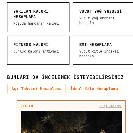
YAKILAN KALORI
VÜCUT YAĞ YÜZDESI
HESAPLAMA
Vücut yağ oranını
hesapla
Koşuda harcanan kalori
FITNESS KALORI
BMI HESAPLAMA
Günlük kalori ihtiyacı
Vücut kitle indeksi
hesapla
BUNLARI DA INCELEMEK ISTEYEBILIRSINIZ
Aşı Takvimi Hesaplama
İdeal Kilo Hesaplama
REKLAM
Bilgilendirme