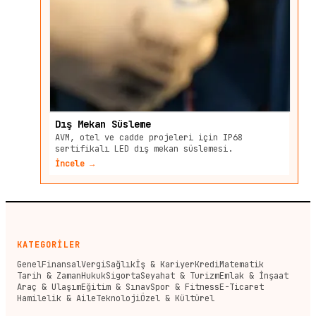
Dış Mekan Süsleme
AVM, otel ve cadde projeleri için IP68
sertifikalı LED dış mekan süslemesi.
İncele →
KATEGORİLER
Genel
Finansal
Vergi
Sağlık
İş & Kariyer
Kredi
Matematik
Tarih & Zaman
Hukuk
Sigorta
Seyahat & Turizm
Emlak & İnşaat
Araç & Ulaşım
Eğitim & Sınav
Spor & Fitness
E-Ticaret
Hamilelik & Aile
Teknoloji
Özel & Kültürel