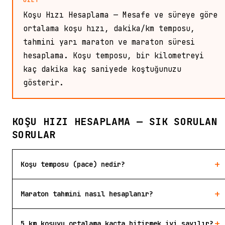
ÖZET
Koşu Hızı Hesaplama — Mesafe ve süreye göre
ortalama koşu hızı, dakika/km temposu,
tahmini yarı maraton ve maraton süresi
hesaplama. Koşu temposu, bir kilometreyi
kaç dakika kaç saniyede koştuğunuzu
gösterir.
KOŞU HIZI HESAPLAMA — SIK SORULAN
SORULAR
+
Koşu temposu (pace) nedir?
+
Maraton tahmini nasıl hesaplanır?
+
5 km koşuyu ortalama kaçta bitirmek iyi sayılır?