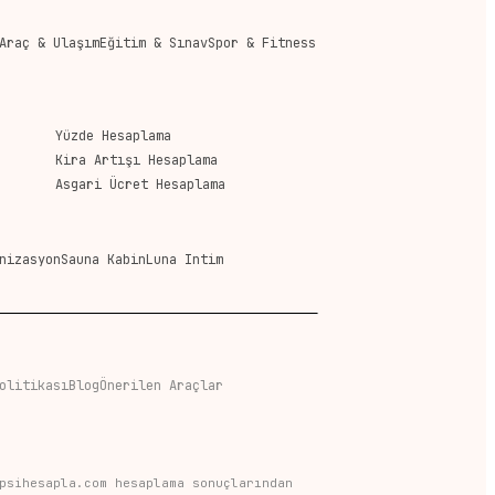
Araç & Ulaşım
Eğitim & Sınav
Spor & Fitness
Yüzde Hesaplama
Kira Artışı Hesaplama
Asgari Ücret Hesaplama
nizasyon
Sauna Kabin
Luna Intim
olitikası
Blog
Önerilen Araçlar
psihesapla.com hesaplama sonuçlarından