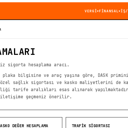
VERGİ
FİNANSAL
İŞ/
▼
▼
ı
AMALARI
iz sigorta hesaplama aracı.
 plaka bilgisine ve araç yaşına göre, DASK primin
özel sağlık sigortası ve kasko maliyetlerini de k
liği tarife aralıkları esas alınarak yapılmaktadı
iletişime geçmeniz önerilir.
KASKO DEĞER HESAPLAMA
TRAFIK SIGORTASI