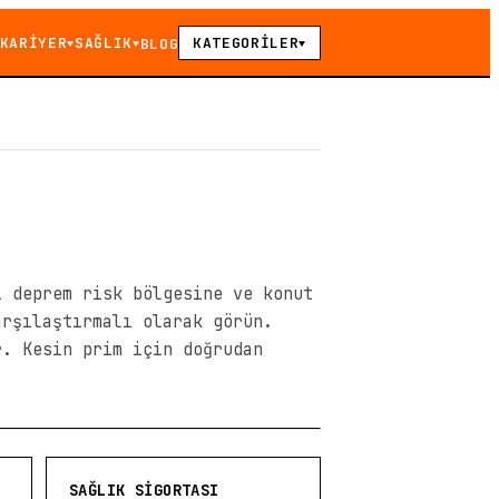
KARİYER
SAĞLIK
KATEGORİLER
BLOG
▼
▼
▼
i deprem risk bölgesine ve konut
arşılaştırmalı olarak görün.
r. Kesin prim için doğrudan
SAĞLIK SIGORTASI