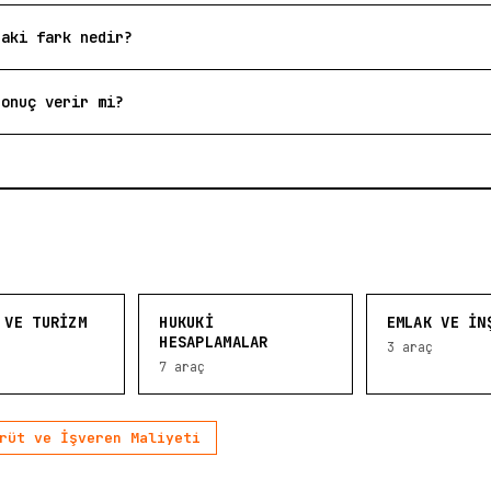
daki fark nedir?
sonuç verir mi?
 VE TURIZM
HUKUKI
EMLAK VE İN
HESAPLAMALAR
3
araç
7
araç
rüt ve İşveren Maliyeti