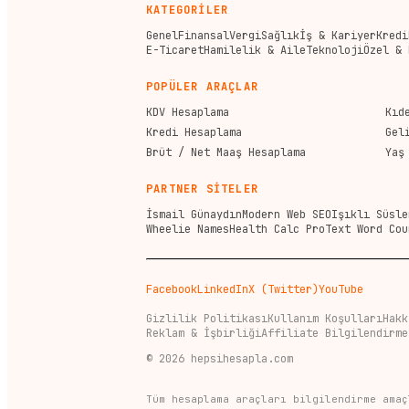
KATEGORİLER
Genel
Finansal
Vergi
Sağlık
İş & Kariyer
Kredi
E-Ticaret
Hamilelik & Aile
Teknoloji
Özel & 
POPÜLER ARAÇLAR
KDV Hesaplama
Kıd
Kredi Hesaplama
Gel
Brüt / Net Maaş Hesaplama
Yaş
PARTNER SİTELER
İsmail Günaydın
Modern Web SEO
Işıklı Süsle
Wheelie Names
Health Calc Pro
Text Word Cou
Facebook
LinkedIn
X (Twitter)
YouTube
Gizlilik Politikası
Kullanım Koşulları
Hakk
Reklam & İşbirliği
Affiliate Bilgilendirme
©
2026
hepsihesapla.com
Tüm hesaplama araçları bilgilendirme amaç