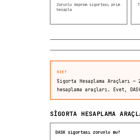
Zorunlu deprem sigortası prim
T
hesapla
ÖZET
Sigorta Hesaplama Araçları — 
hesaplama araçları. Evet, DAS
SIGORTA HESAPLAMA ARAÇL
DASK sigortası zorunlu mu?