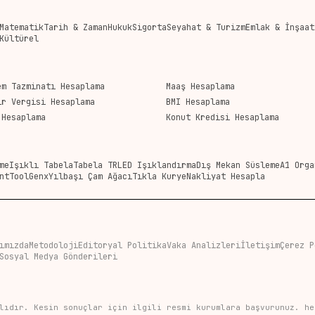
Matematik
Tarih & Zaman
Hukuk
Sigorta
Seyahat & Turizm
Emlak & İnşaat
Kültürel
em Tazminatı Hesaplama
Maaş Hesaplama
ir Vergisi Hesaplama
BMI Hesaplama
 Hesaplama
Konut Kredisi Hesaplama
me
Işıklı Tabela
Tabela TR
LED Işıklandırma
Dış Mekan Süsleme
A1 Orga
nt
ToolGenx
Yılbaşı Çam Ağacı
Tıkla Kurye
Nakliyat Hesapla
ımızda
Metodoloji
Editoryal Politika
Vaka Analizleri
İletişim
Çerez P
Sosyal Medya Gönderileri
lıdır. Kesin sonuçlar için ilgili resmi kurumlara başvurunuz. he