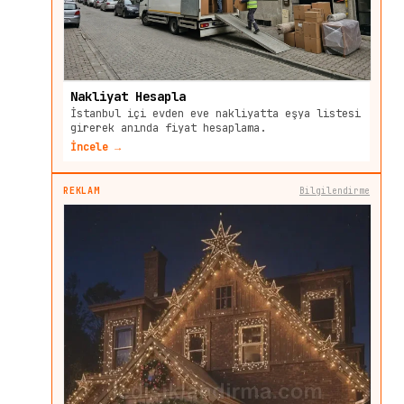
Nakliyat Hesapla
İstanbul içi evden eve nakliyatta eşya listesi
girerek anında fiyat hesaplama.
İncele →
REKLAM
Bilgilendirme