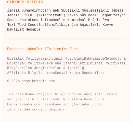
PARTNER SİTELER
İsmail Günaydın
Modern Web SEO
Işıklı Süsleme
Işıklı Tabela
Tabela TR
LED Işıklandırma
Dış Mekan Süsleme
A1 Organizasyon
Sauna Kabin
Luna Intim
Wheelie Names
Health Calc Pro
Text Word Count
ToolGenx
Yılbaşı Çam Ağacı
Tıkla Kurye
Nakliyat Hesapla
Facebook
LinkedIn
X (Twitter)
YouTube
Gizlilik Politikası
Kullanım Koşulları
Hakkımızda
Metodoloji
Editoryal Politika
Vaka Analizleri
İletişim
Çerez Politikası
Blog
Önerilen Araçlar
Reklam & İşbirliği
Affiliate Bilgilendirme
Sosyal Medya Gönderileri
©
2026
hepsihesapla.com
Tüm hesaplama araçları bilgilendirme amaçlıdır. Kesin
sonuçlar için ilgili resmi kurumlara başvurunuz.
hepsihesapla.com hesaplama sonuçlarından doğan
zararlardan sorumlu değildir.