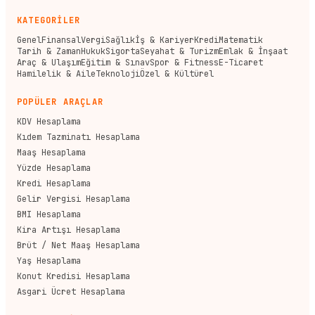
KATEGORİLER
Genel
Finansal
Vergi
Sağlık
İş & Kariyer
Kredi
Matematik
Tarih & Zaman
Hukuk
Sigorta
Seyahat & Turizm
Emlak & İnşaat
Araç & Ulaşım
Eğitim & Sınav
Spor & Fitness
E-Ticaret
Hamilelik & Aile
Teknoloji
Özel & Kültürel
POPÜLER ARAÇLAR
KDV Hesaplama
Kıdem Tazminatı Hesaplama
Maaş Hesaplama
Yüzde Hesaplama
Kredi Hesaplama
Gelir Vergisi Hesaplama
BMI Hesaplama
Kira Artışı Hesaplama
Brüt / Net Maaş Hesaplama
Yaş Hesaplama
Konut Kredisi Hesaplama
Asgari Ücret Hesaplama