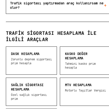
Trafik sigortası yaptırmadan araç kullanırsam ne
+
olur?
TRAFIK SIGORTASI HESAPLAMA ILE
İLGILI ARAÇLAR
DASK HESAPLAMA
KASKO DEĞER
HESAPLAMA
Zorunlu deprem sigortası
prim hesapla
Tahmini kasko prim
hesapla
SAĞLIK SIGORTASI
MTV HESAPLAMA
HESAPLAMA
Motorlu Taşıtlar Vergisi
Özel sağlık sigortası
prim