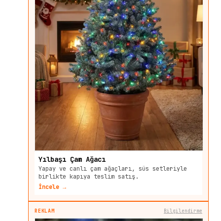
Yılbaşı Çam Ağacı
Yapay ve canlı çam ağaçları, süs setleriyle
birlikte kapıya teslim satış.
İncele →
REKLAM
Bilgilendirme