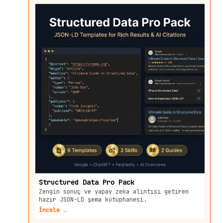
Structured Data Pro Pack
Zengin sonuç ve yapay zeka alıntısı getiren
hazır JSON-LD şema kütüphanesi.
İncele →