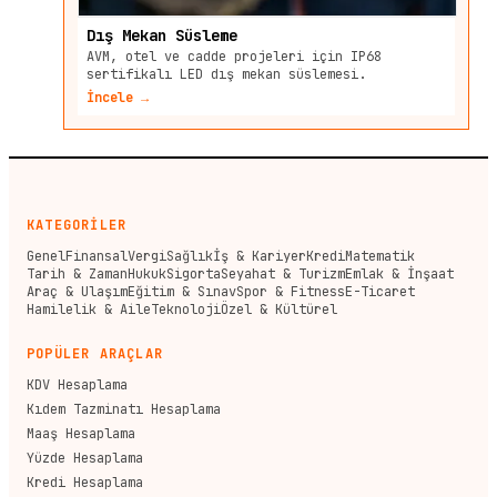
Dış Mekan Süsleme
AVM, otel ve cadde projeleri için IP68
sertifikalı LED dış mekan süslemesi.
İncele →
KATEGORİLER
Genel
Finansal
Vergi
Sağlık
İş & Kariyer
Kredi
Matematik
Tarih & Zaman
Hukuk
Sigorta
Seyahat & Turizm
Emlak & İnşaat
Araç & Ulaşım
Eğitim & Sınav
Spor & Fitness
E-Ticaret
Hamilelik & Aile
Teknoloji
Özel & Kültürel
POPÜLER ARAÇLAR
KDV Hesaplama
Kıdem Tazminatı Hesaplama
Maaş Hesaplama
Yüzde Hesaplama
Kredi Hesaplama