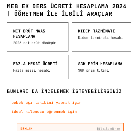
MEB EK DERS ÜCRETI HESAPLAMA 2026
| ÖĞRETMEN ILE İLGILI ARAÇLAR
NET BRÜT MAAŞ
KIDEM TAZMINATI
HESAPLAMA
Kidem tazminatı hesabı
2026 net brüt dönüşüm
FAZLA MESAI ÜCRETI
SGK PRIM HESAPLAMA
Fazla mesai hesabı
SGK prim tutarı
BUNLARI DA INCELEMEK ISTEYEBILIRSINIZ
bebek aşı takibini yapmak için
ideal kilonuzu öğrenmek için
REKLAM
Bilgilendirme