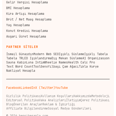
Gelir Vergisi Hesaplama
BMI Hesaplama
Kira Artışı Hesaplama
Brüt / Net Maaş Hesaplama
Yaş Hesaplama
Konut Kredisi Hesaplama
Asgari Ücret Hesaplama
PARTNER SİTELER
İsmail Günaydın
Modern Web SEO
Işıklı Süsleme
Işıklı Tabela
Tabela TR
LED Işıklandırma
Dış Mekan Süsleme
A1 Organizasyon
Sauna Kabin
Luna Intim
Wheelie Names
Health Calc Pro
Text Word Count
ToolGenx
Yılbaşı Çam Ağacı
Tıkla Kurye
Nakliyat Hesapla
Facebook
LinkedIn
X (Twitter)
YouTube
Gizlilik Politikası
Kullanım Koşulları
Hakkımızda
Metodoloji
Editoryal Politika
Vaka Analizleri
İletişim
Çerez Politikası
Blog
Önerilen Araçlar
Reklam & İşbirliği
Affiliate Bilgilendirme
Sosyal Medya Gönderileri
©
2026
hepsihesapla.com