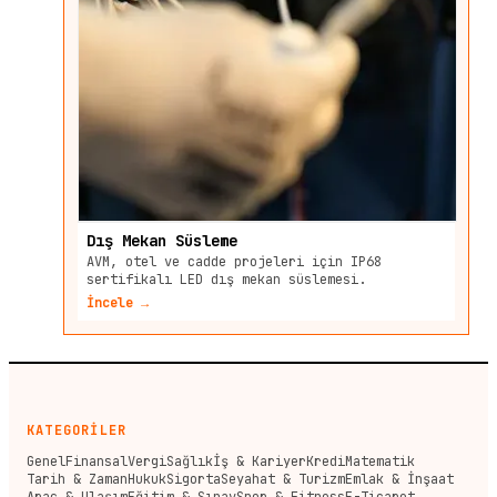
Dış Mekan Süsleme
AVM, otel ve cadde projeleri için IP68
sertifikalı LED dış mekan süslemesi.
İncele →
KATEGORİLER
Genel
Finansal
Vergi
Sağlık
İş & Kariyer
Kredi
Matematik
Tarih & Zaman
Hukuk
Sigorta
Seyahat & Turizm
Emlak & İnşaat