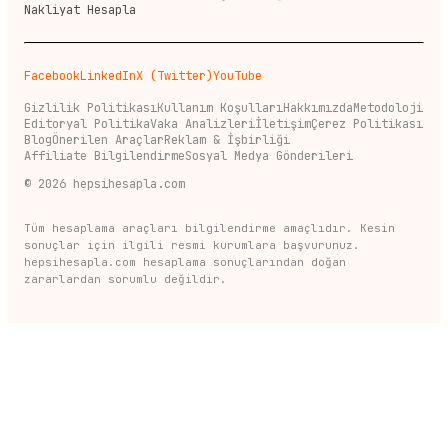
Nakliyat Hesapla
Facebook
LinkedIn
X (Twitter)
YouTube
Gizlilik Politikası
Kullanım Koşulları
Hakkımızda
Metodoloji
Editoryal Politika
Vaka Analizleri
İletişim
Çerez Politikası
Blog
Önerilen Araçlar
Reklam & İşbirliği
Affiliate Bilgilendirme
Sosyal Medya Gönderileri
©
2026
hepsihesapla.com
Tüm hesaplama araçları bilgilendirme amaçlıdır. Kesin
sonuçlar için ilgili resmi kurumlara başvurunuz.
hepsihesapla.com hesaplama sonuçlarından doğan
zararlardan sorumlu değildir.