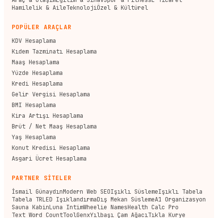
Araç & Ulaşım
Eğitim & Sınav
Spor & Fitness
E-Ticaret
Hamilelik & Aile
Teknoloji
Özel & Kültürel
POPÜLER ARAÇLAR
KDV Hesaplama
Kıdem Tazminatı Hesaplama
Maaş Hesaplama
Yüzde Hesaplama
Kredi Hesaplama
Gelir Vergisi Hesaplama
BMI Hesaplama
Kira Artışı Hesaplama
Brüt / Net Maaş Hesaplama
Yaş Hesaplama
Konut Kredisi Hesaplama
Asgari Ücret Hesaplama
PARTNER SİTELER
İsmail Günaydın
Modern Web SEO
Işıklı Süsleme
Işıklı Tabela
Tabela TR
LED Işıklandırma
Dış Mekan Süsleme
A1 Organizasyon
Sauna Kabin
Luna Intim
Wheelie Names
Health Calc Pro
Text Word Count
ToolGenx
Yılbaşı Çam Ağacı
Tıkla Kurye