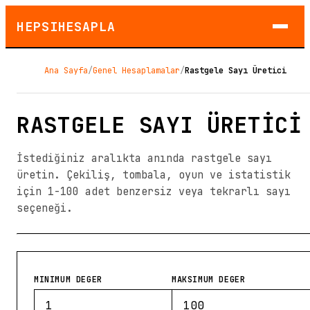
HEPSIHESAPLA
Ana Sayfa
/
Genel Hesaplamalar
/
Rastgele Sayı Üretici
RASTGELE SAYI ÜRETICI
İstediğiniz aralıkta anında rastgele sayı
üretin. Çekiliş, tombala, oyun ve istatistik
için 1-100 adet benzersiz veya tekrarlı sayı
seçeneği.
MINIMUM DEGER
MAKSIMUM DEGER