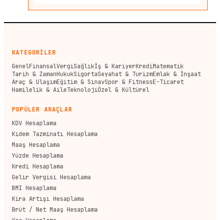
KATEGORİLER
Genel
Finansal
Vergi
Sağlık
İş & Kariyer
Kredi
Matematik
Tarih & Zaman
Hukuk
Sigorta
Seyahat & Turizm
Emlak & İnşaat
Araç & Ulaşım
Eğitim & Sınav
Spor & Fitness
E-Ticaret
Hamilelik & Aile
Teknoloji
Özel & Kültürel
POPÜLER ARAÇLAR
KDV Hesaplama
Kıdem Tazminatı Hesaplama
Maaş Hesaplama
Yüzde Hesaplama
Kredi Hesaplama
Gelir Vergisi Hesaplama
BMI Hesaplama
Kira Artışı Hesaplama
Brüt / Net Maaş Hesaplama