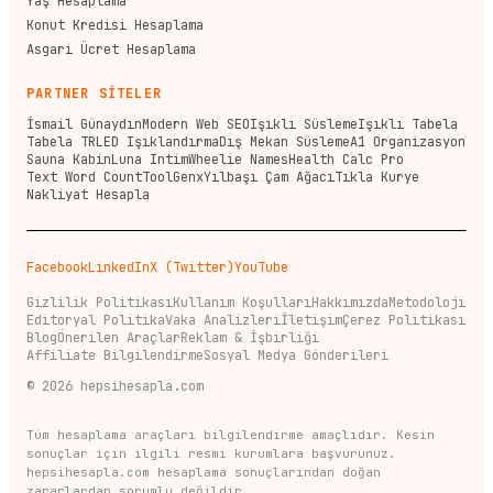
Yaş Hesaplama
Konut Kredisi Hesaplama
Asgari Ücret Hesaplama
PARTNER SİTELER
İsmail Günaydın
Modern Web SEO
Işıklı Süsleme
Işıklı Tabela
Tabela TR
LED Işıklandırma
Dış Mekan Süsleme
A1 Organizasyon
Sauna Kabin
Luna Intim
Wheelie Names
Health Calc Pro
Text Word Count
ToolGenx
Yılbaşı Çam Ağacı
Tıkla Kurye
Nakliyat Hesapla
Facebook
LinkedIn
X (Twitter)
YouTube
Gizlilik Politikası
Kullanım Koşulları
Hakkımızda
Metodoloji
Editoryal Politika
Vaka Analizleri
İletişim
Çerez Politikası
Blog
Önerilen Araçlar
Reklam & İşbirliği
Affiliate Bilgilendirme
Sosyal Medya Gönderileri
©
2026
hepsihesapla.com
Tüm hesaplama araçları bilgilendirme amaçlıdır. Kesin
sonuçlar için ilgili resmi kurumlara başvurunuz.
hepsihesapla.com hesaplama sonuçlarından doğan
zararlardan sorumlu değildir.