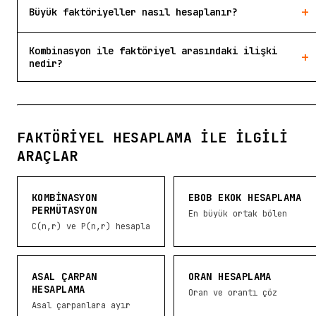
+
Büyük faktöriyeller nasıl hesaplanır?
Kombinasyon ile faktöriyel arasındaki ilişki
+
nedir?
FAKTÖRIYEL HESAPLAMA ILE İLGILI
ARAÇLAR
KOMBINASYON
EBOB EKOK HESAPLAMA
PERMÜTASYON
En büyük ortak bölen
C(n,r) ve P(n,r) hesapla
ASAL ÇARPAN
ORAN HESAPLAMA
HESAPLAMA
Oran ve orantı çöz
Asal çarpanlara ayır