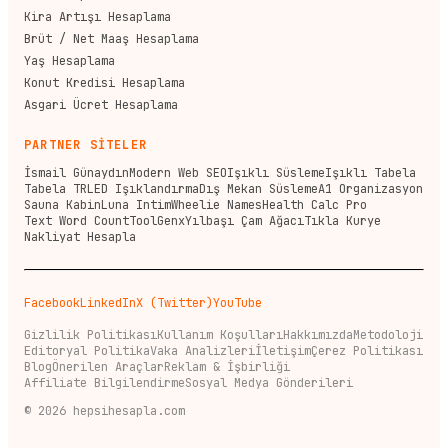
Kira Artışı Hesaplama
Brüt / Net Maaş Hesaplama
Yaş Hesaplama
Konut Kredisi Hesaplama
Asgari Ücret Hesaplama
PARTNER SİTELER
İsmail Günaydın
Modern Web SEO
Işıklı Süsleme
Işıklı Tabela
Tabela TR
LED Işıklandırma
Dış Mekan Süsleme
A1 Organizasyon
Sauna Kabin
Luna Intim
Wheelie Names
Health Calc Pro
Text Word Count
ToolGenx
Yılbaşı Çam Ağacı
Tıkla Kurye
Nakliyat Hesapla
Facebook
LinkedIn
X (Twitter)
YouTube
Gizlilik Politikası
Kullanım Koşulları
Hakkımızda
Metodoloji
Editoryal Politika
Vaka Analizleri
İletişim
Çerez Politikası
Blog
Önerilen Araçlar
Reklam & İşbirliği
Affiliate Bilgilendirme
Sosyal Medya Gönderileri
©
2026
hepsihesapla.com