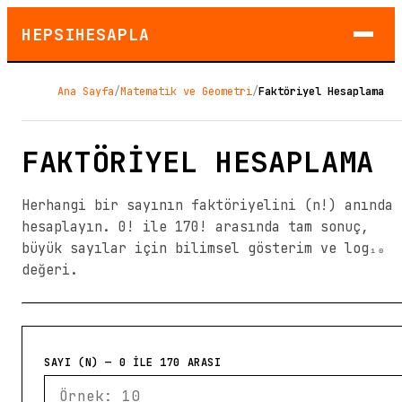
HEPSIHESAPLA
Ana Sayfa
/
Matematik ve Geometri
/
Faktöriyel Hesaplama
FAKTÖRIYEL HESAPLAMA
Herhangi bir sayının faktöriyelini (n!) anında
hesaplayın. 0! ile 170! arasında tam sonuç,
büyük sayılar için bilimsel gösterim ve log₁₀
değeri.
SAYI (N) — 0 ILE 170 ARASI