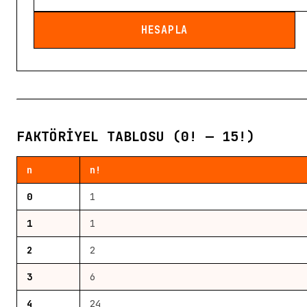
HESAPLA
FAKTÖRIYEL TABLOSU (0! — 15!)
n
n!
0
1
1
1
2
2
3
6
4
24