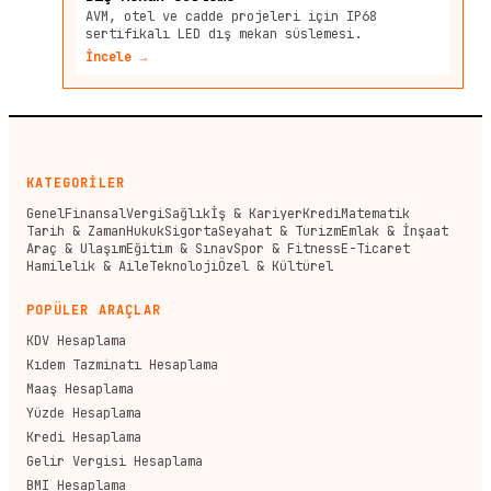
AVM, otel ve cadde projeleri için IP68
sertifikalı LED dış mekan süslemesi.
İncele →
KATEGORİLER
Genel
Finansal
Vergi
Sağlık
İş & Kariyer
Kredi
Matematik
Tarih & Zaman
Hukuk
Sigorta
Seyahat & Turizm
Emlak & İnşaat
Araç & Ulaşım
Eğitim & Sınav
Spor & Fitness
E-Ticaret
Hamilelik & Aile
Teknoloji
Özel & Kültürel
POPÜLER ARAÇLAR
KDV Hesaplama
Kıdem Tazminatı Hesaplama
Maaş Hesaplama
Yüzde Hesaplama
Kredi Hesaplama
Gelir Vergisi Hesaplama
BMI Hesaplama