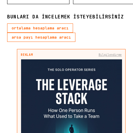
BUNLARI DA INCELEMEK ISTEYEBILIRSINIZ
ortalama hesaplama aracı
arsa payı hesaplama aracı
REKLAM
Bilgilendirme