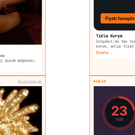
Tıkla Kurye
İstanbul'da tek tı
kurye, anlık fiyat
İncele →
ama
iç giyim mağazası.
Bilgilendirme
REKLAM