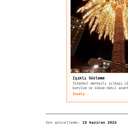
Işıklı Süsleme
İstanbul merkezli yılbaşı L
kurulum ve söküm dahil anah
İncele →
Son güncelleme:
18 Haziran 2026