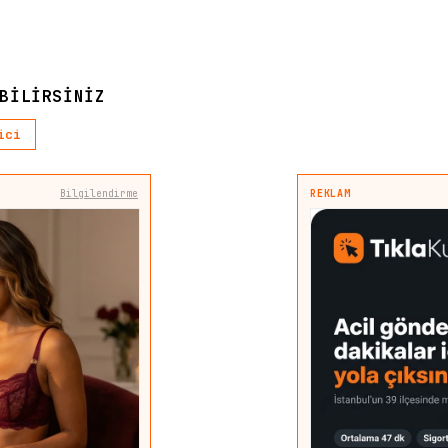
BILIRSINIZ
ici
Bilgilendirme
REKLAM