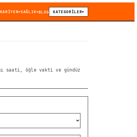
KARİYER
SAĞLIK
KATEGORİLER
BLOG
▼
▼
▼
mı saati, öğle vakti ve gündüz