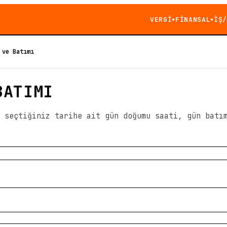
VERGİ
FİNANSAL
İŞ/
▼
▼
 ve Batımı
BATIMI
 seçtiğiniz tarihe ait gün doğumu saati, gün batı