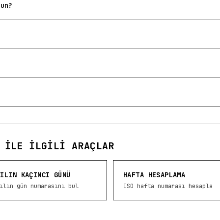
zun?
 ILE İLGILI ARAÇLAR
YILIN KAÇINCI GÜNÜ
HAFTA HESAPLAMA
ılın gün numarasını bul
ISO hafta numarası hesapla