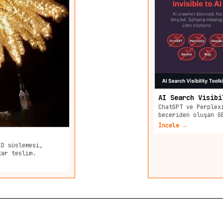
AI Search Visibi
ChatGPT ve Perplex
beceriden oluşan G
İncele →
ED süslemesi,
tar teslim.