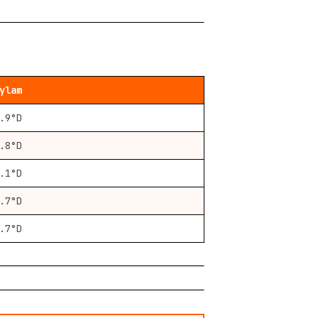
ylam
.9°D
.8°D
.1°D
.7°D
.7°D