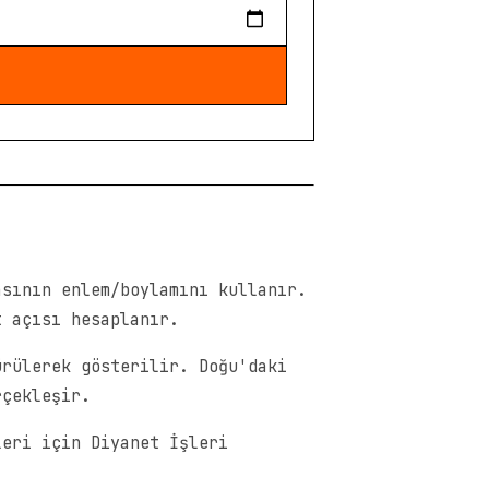
asının enlem/boylamını kullanır.
t açısı hesaplanır.
ürülerek gösterilir. Doğu'daki
rçekleşir.
leri için Diyanet İşleri