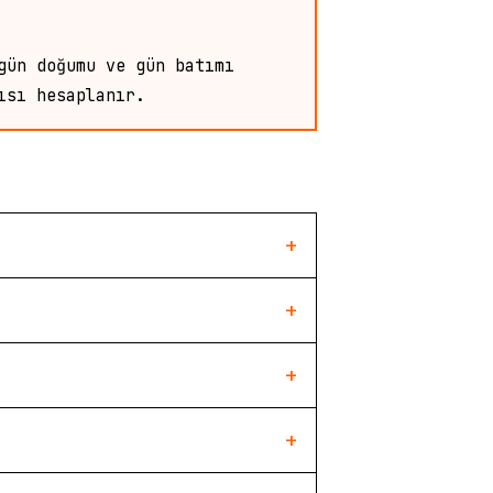
gün doğumu ve gün batımı
ısı hesaplanır.
+
+
+
+