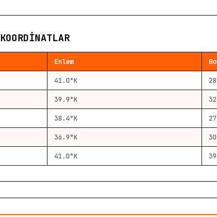
KOORDINATLAR
Enlem
Bo
41.0°K
28
39.9°K
32
38.4°K
27
36.9°K
30
41.0°K
39