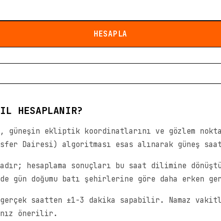
HESAPLA
IL HESAPLANIR?
, güneşin ekliptik koordinatlarını ve gözlem nokt
sfer Dairesi) algoritması esas alınarak güneş saa
adır; hesaplama sonuçları bu saat dilimine dönüşt
de gün doğumu batı şehirlerine göre daha erken ge
gerçek saatten ±1-3 dakika sapabilir. Namaz vakit
nız önerilir.