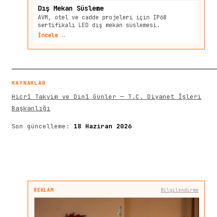
Dış Mekan Süsleme
AVM, otel ve cadde projeleri için IP68
sertifikalı LED dış mekan süslemesi.
İncele →
KAYNAKLAR
Hicrî Takvim ve Dinî Günler — T.C. Diyanet İşleri
Başkanlığı
Son güncelleme:
18 Haziran 2026
REKLAM
Bilgilendirme