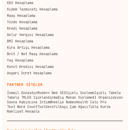
KDV Hesaplama
Kıdem Tazminatı Hesaplama
Maaş Hesaplama
Yüzde Hesaplama
Kredi Hesaplama
Gelir Vergisi Hesaplama
BMI Hesaplama
Kira Artışı Hesaplama
Brüt / Net Maaş Hesaplama
Yaş Hesaplama
Konut Kredisi Hesaplama
Asgari Ücret Hesaplama
PARTNER SİTELER
İsmail Günaydın
Modern Web SEO
Işıklı Süsleme
Işıklı Tabela
Tabela TR
LED Işıklandırma
Dış Mekan Süsleme
A1 Organizasyon
Sauna Kabin
Luna Intim
Wheelie Names
Health Calc Pro
Text Word Count
ToolGenx
Yılbaşı Çam Ağacı
Tıkla Kurye
Nakliyat Hesapla