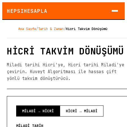
HEPSIHESAPLA
Ana Sayfa
/
Tarih & Zaman
/
Hicri Takvim Dönüşümü
HICRI TAKVIM DÖNÜŞÜMÜ
Miladi tarihi Hicri'ye, Hicri tarihi Miladi'ye
çevirin. Kuveyt Algoritması ile hassas çift
yönlü takvim dönüştürücü.
MILADI → HICRI
HICRI → MILADI
MILADI TARIH