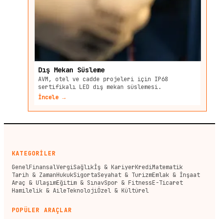
Dış Mekan Süsleme
AVM, otel ve cadde projeleri için IP68
sertifikalı LED dış mekan süslemesi.
İncele →
KATEGORİLER
Genel
Finansal
Vergi
Sağlık
İş & Kariyer
Kredi
Matematik
Tarih & Zaman
Hukuk
Sigorta
Seyahat & Turizm
Emlak & İnşaat
Araç & Ulaşım
Eğitim & Sınav
Spor & Fitness
E-Ticaret
Hamilelik & Aile
Teknoloji
Özel & Kültürel
POPÜLER ARAÇLAR