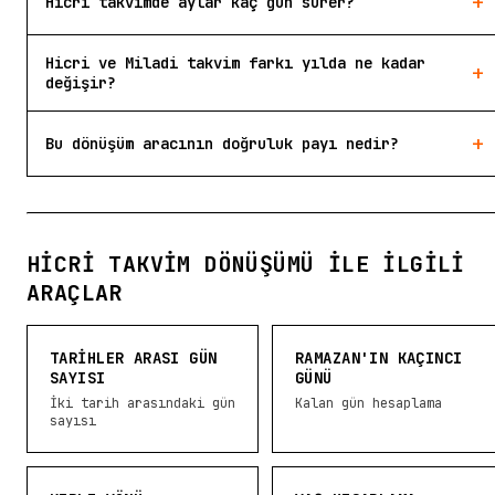
+
Hicri takvimde aylar kaç gün sürer?
Hicri ve Miladi takvim farkı yılda ne kadar
+
değişir?
+
Bu dönüşüm aracının doğruluk payı nedir?
HICRI TAKVIM DÖNÜŞÜMÜ ILE İLGILI
ARAÇLAR
TARIHLER ARASI GÜN
RAMAZAN'IN KAÇINCI
SAYISI
GÜNÜ
İki tarih arasındaki gün
Kalan gün hesaplama
sayısı