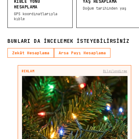
KIBLE YÖNÜ
YAŞ HESAPLAMA
HESAPLAMA
Doğum tarihinden yaş
GPS koordinatlarıyla
kıble
BUNLARI DA INCELEMEK ISTEYEBILIRSINIZ
Zekât Hesaplama
Arsa Payı Hesaplama
REKLAM
Bilgilendirme