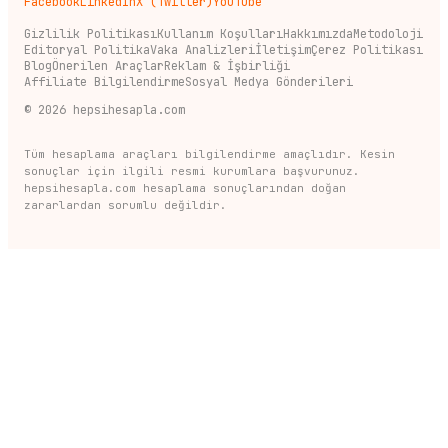
Facebook
LinkedIn
X (Twitter)
YouTube
Gizlilik Politikası
Kullanım Koşulları
Hakkımızda
Metodoloji
Editoryal Politika
Vaka Analizleri
İletişim
Çerez Politikası
Blog
Önerilen Araçlar
Reklam & İşbirliği
Affiliate Bilgilendirme
Sosyal Medya Gönderileri
©
2026
hepsihesapla.com
Tüm hesaplama araçları bilgilendirme amaçlıdır. Kesin
sonuçlar için ilgili resmi kurumlara başvurunuz.
hepsihesapla.com hesaplama sonuçlarından doğan
zararlardan sorumlu değildir.