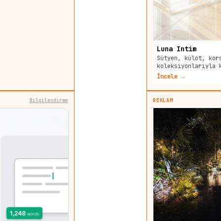
Luna Intim
Sütyen, külot, kor
koleksiyonlarıyla 
İncele →
Bilgilendirme
REKLAM