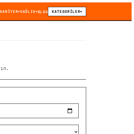
KARİYER
SAĞLIK
KATEGORİLER
BLOG
▼
▼
▼
yın.