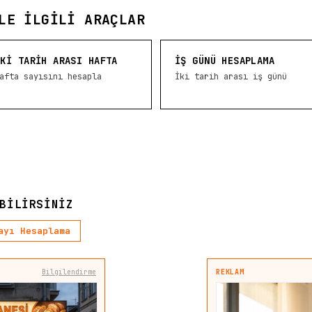
LE İLGILI ARAÇLAR
İKI TARIH ARASI HAFTA
İŞ GÜNÜ HESAPLAMA
afta sayısını hesapla
İki tarih arası iş günü
BILIRSINIZ
ayı Hesaplama
Bilgilendirme
REKLAM