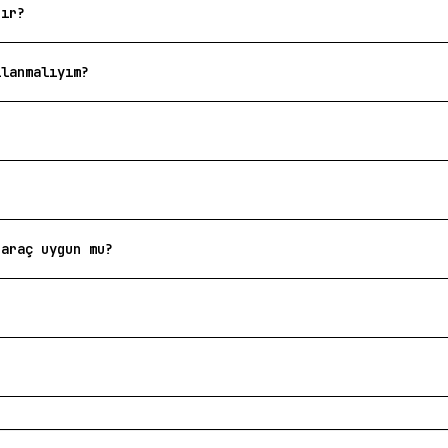
nır?
llanmalıyım?
 araç uygun mu?