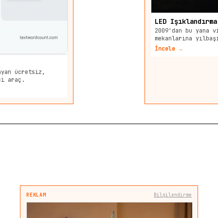
LED Işıklandırma
2009'dan bu yana v
mekanlarına yılbaş
İncele →
ayan ücretsiz,
çi araç.
REKLAM
Bilgilendirme