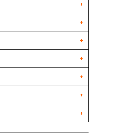
+
+
+
+
+
+
+