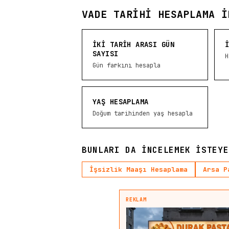
VADE TARIHI HESAPLAMA I
İKI TARIH ARASI GÜN
SAYISI
H
Gün farkını hesapla
YAŞ HESAPLAMA
Doğum tarihinden yaş hesapla
BUNLARI DA INCELEMEK ISTEYE
İşsizlik Maaşı Hesaplama
Arsa P
REKLAM