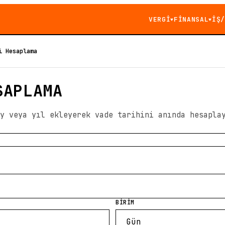
VERGİ
FİNANSAL
İŞ/
▼
▼
i Hesaplama
SAPLAMA
y veya yıl ekleyerek vade tarihini anında hesapla
BİRİM