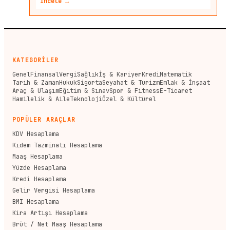
İncele →
KATEGORİLER
Genel
Finansal
Vergi
Sağlık
İş & Kariyer
Kredi
Matematik
Tarih & Zaman
Hukuk
Sigorta
Seyahat & Turizm
Emlak & İnşaat
Araç & Ulaşım
Eğitim & Sınav
Spor & Fitness
E-Ticaret
Hamilelik & Aile
Teknoloji
Özel & Kültürel
POPÜLER ARAÇLAR
KDV Hesaplama
Kıdem Tazminatı Hesaplama
Maaş Hesaplama
Yüzde Hesaplama
Kredi Hesaplama
Gelir Vergisi Hesaplama
BMI Hesaplama
Kira Artışı Hesaplama
Brüt / Net Maaş Hesaplama