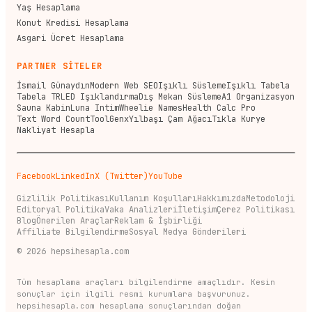
Yaş Hesaplama
Konut Kredisi Hesaplama
Asgari Ücret Hesaplama
PARTNER SİTELER
İsmail Günaydın
Modern Web SEO
Işıklı Süsleme
Işıklı Tabela
Tabela TR
LED Işıklandırma
Dış Mekan Süsleme
A1 Organizasyon
Sauna Kabin
Luna Intim
Wheelie Names
Health Calc Pro
Text Word Count
ToolGenx
Yılbaşı Çam Ağacı
Tıkla Kurye
Nakliyat Hesapla
Facebook
LinkedIn
X (Twitter)
YouTube
Gizlilik Politikası
Kullanım Koşulları
Hakkımızda
Metodoloji
Editoryal Politika
Vaka Analizleri
İletişim
Çerez Politikası
Blog
Önerilen Araçlar
Reklam & İşbirliği
Affiliate Bilgilendirme
Sosyal Medya Gönderileri
©
2026
hepsihesapla.com
Tüm hesaplama araçları bilgilendirme amaçlıdır. Kesin
sonuçlar için ilgili resmi kurumlara başvurunuz.
hepsihesapla.com hesaplama sonuçlarından doğan