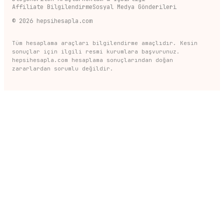
Affiliate Bilgilendirme
Sosyal Medya Gönderileri
©
2026
hepsihesapla.com
Tüm hesaplama araçları bilgilendirme amaçlıdır. Kesin
sonuçlar için ilgili resmi kurumlara başvurunuz.
hepsihesapla.com hesaplama sonuçlarından doğan
zararlardan sorumlu değildir.