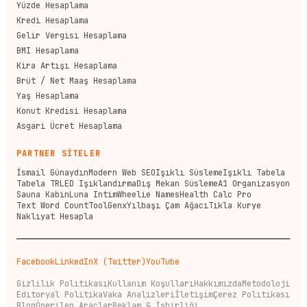
Yüzde Hesaplama
Kredi Hesaplama
Gelir Vergisi Hesaplama
BMI Hesaplama
Kira Artışı Hesaplama
Brüt / Net Maaş Hesaplama
Yaş Hesaplama
Konut Kredisi Hesaplama
Asgari Ücret Hesaplama
PARTNER SİTELER
İsmail Günaydın
Modern Web SEO
Işıklı Süsleme
Işıklı Tabela
Tabela TR
LED Işıklandırma
Dış Mekan Süsleme
A1 Organizasyon
Sauna Kabin
Luna Intim
Wheelie Names
Health Calc Pro
Text Word Count
ToolGenx
Yılbaşı Çam Ağacı
Tıkla Kurye
Nakliyat Hesapla
Facebook
LinkedIn
X (Twitter)
YouTube
Gizlilik Politikası
Kullanım Koşulları
Hakkımızda
Metodoloji
Editoryal Politika
Vaka Analizleri
İletişim
Çerez Politikası
Blog
Önerilen Araçlar
Reklam & İşbirliği