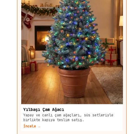
Yılbaşı Çam Ağacı
Yapay ve canlı çam ağaçları, süs setleriyle
birlikte kapıya teslim satış.
İncele →