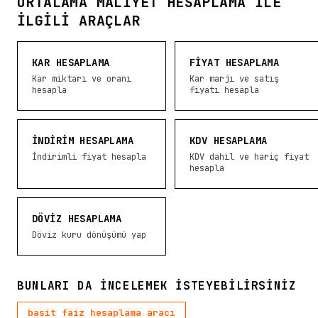
ORTALAMA MALIYET HESAPLAMA ILE
İLGILI ARAÇLAR
KAR HESAPLAMA
FIYAT HESAPLAMA
Kar miktarı ve oranı
Kar marjı ve satış
hesapla
fiyatı hesapla
İNDIRIM HESAPLAMA
KDV HESAPLAMA
İndirimli fiyat hesapla
KDV dahil ve hariç fiyat
hesapla
DÖVIZ HESAPLAMA
Döviz kuru dönüşümü yap
BUNLARI DA INCELEMEK ISTEYEBILIRSINIZ
basit faiz hesaplama aracı