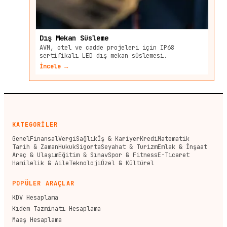
Dış Mekan Süsleme
AVM, otel ve cadde projeleri için IP68
sertifikalı LED dış mekan süslemesi.
İncele →
KATEGORİLER
Genel
Finansal
Vergi
Sağlık
İş & Kariyer
Kredi
Matematik
Tarih & Zaman
Hukuk
Sigorta
Seyahat & Turizm
Emlak & İnşaat
Araç & Ulaşım
Eğitim & Sınav
Spor & Fitness
E-Ticaret
Hamilelik & Aile
Teknoloji
Özel & Kültürel
POPÜLER ARAÇLAR
KDV Hesaplama
Kıdem Tazminatı Hesaplama
Maaş Hesaplama