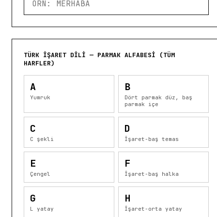
TÜRK İŞARET DILI — PARMAK ALFABESI (TÜM
HARFLER)
A
B
Yumruk
Dört parmak düz, baş
parmak içe
C
D
C şekli
İşaret-baş temas
E
F
Çengel
İşaret-baş halka
G
H
L yatay
İşaret-orta yatay