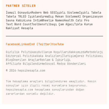
PARTNER SİTELER
İsmail Günaydın
Modern Web SEO
Işıklı Süsleme
Işıklı Tabela
Tabela TR
LED Işıklandırma
Dış Mekan Süsleme
A1 Organizasyon
Sauna Kabin
Luna Intim
Wheelie Names
Health Calc Pro
Text Word Count
ToolGenx
Yılbaşı Çam Ağacı
Tıkla Kurye
Nakliyat Hesapla
Facebook
LinkedIn
X (Twitter)
YouTube
Gizlilik Politikası
Kullanım Koşulları
Hakkımızda
Metodoloji
Editoryal Politika
Vaka Analizleri
İletişim
Çerez Politikası
Blog
Önerilen Araçlar
Reklam & İşbirliği
Affiliate Bilgilendirme
Sosyal Medya Gönderileri
©
2026
hepsihesapla.com
Tüm hesaplama araçları bilgilendirme amaçlıdır. Kesin
sonuçlar için ilgili resmi kurumlara başvurunuz.
hepsihesapla.com hesaplama sonuçlarından doğan
zararlardan sorumlu değildir.