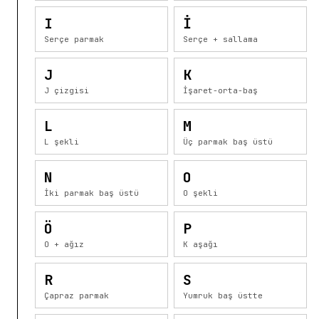
I
İ
Serçe parmak
Serçe + sallama
J
K
J çizgisi
İşaret-orta-baş
L
M
L şekli
Üç parmak baş üstü
N
O
İki parmak baş üstü
O şekli
Ö
P
O + ağız
K aşağı
R
S
Çapraz parmak
Yumruk baş üstte