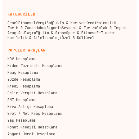
KATEGORİLER
Genel
Finansal
Vergi
Sağlık
İş & Kariyer
Kredi
Matematik
Tarih & Zaman
Hukuk
Sigorta
Seyahat & Turizm
Emlak & İnşaat
Araç & Ulaşım
Eğitim & Sınav
Spor & Fitness
E-Ticaret
Hamilelik & Aile
Teknoloji
Özel & Kültürel
POPÜLER ARAÇLAR
KDV Hesaplama
Kıdem Tazminatı Hesaplama
Maaş Hesaplama
Yüzde Hesaplama
Kredi Hesaplama
Gelir Vergisi Hesaplama
BMI Hesaplama
Kira Artışı Hesaplama
Brüt / Net Maaş Hesaplama
Yaş Hesaplama
Konut Kredisi Hesaplama
Asgari Ücret Hesaplama