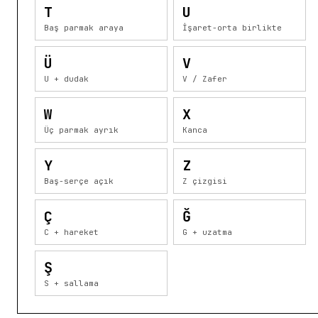
T
U
Baş parmak araya
İşaret-orta birlikte
Ü
V
U + dudak
V / Zafer
W
X
Üç parmak ayrık
Kanca
Y
Z
Baş-serçe açık
Z çizgisi
Ç
Ğ
C + hareket
G + uzatma
Ş
S + sallama