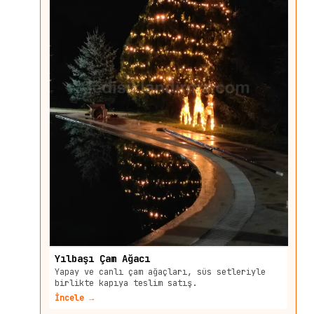
Yılbaşı Çam Ağacı
Yapay ve canlı çam ağaçları, süs setleriyle
birlikte kapıya teslim satış.
İncele →