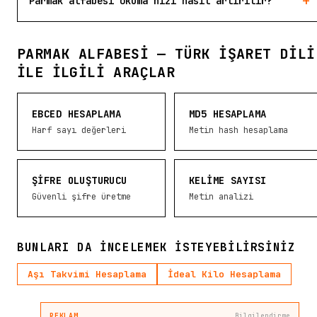
+
Parmak alfabesi okuma hızı nasıl artırılır?
PARMAK ALFABESI — TÜRK İŞARET DILI
ILE İLGILI ARAÇLAR
EBCED HESAPLAMA
MD5 HESAPLAMA
Harf sayı değerleri
Metin hash hesaplama
ŞIFRE OLUŞTURUCU
KELIME SAYISI
Güvenli şifre üretme
Metin analizi
BUNLARI DA INCELEMEK ISTEYEBILIRSINIZ
Aşı Takvimi Hesaplama
İdeal Kilo Hesaplama
REKLAM
Bilgilendirme