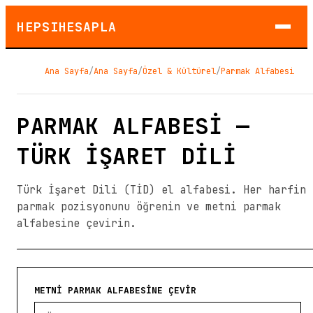
HEPSIHESAPLA
Ana Sayfa
/
Ana Sayfa
/
Özel & Kültürel
/
Parmak Alfabesi
PARMAK ALFABESI —
TÜRK İŞARET DILI
Türk İşaret Dili (TİD) el alfabesi. Her harfin
parmak pozisyonunu öğrenin ve metni parmak
alfabesine çevirin.
METNI PARMAK ALFABESINE ÇEVIR