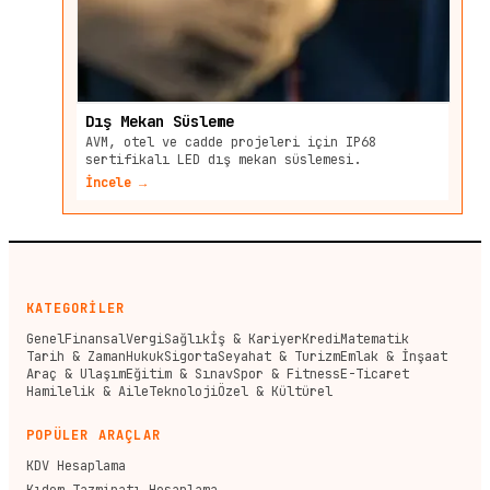
Dış Mekan Süsleme
AVM, otel ve cadde projeleri için IP68
sertifikalı LED dış mekan süslemesi.
İncele →
KATEGORİLER
Genel
Finansal
Vergi
Sağlık
İş & Kariyer
Kredi
Matematik
Tarih & Zaman
Hukuk
Sigorta
Seyahat & Turizm
Emlak & İnşaat
Araç & Ulaşım
Eğitim & Sınav
Spor & Fitness
E-Ticaret
Hamilelik & Aile
Teknoloji
Özel & Kültürel
POPÜLER ARAÇLAR
KDV Hesaplama