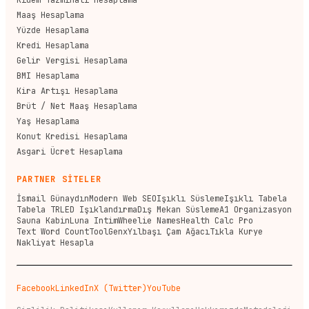
Kıdem Tazminatı Hesaplama
Maaş Hesaplama
Yüzde Hesaplama
Kredi Hesaplama
Gelir Vergisi Hesaplama
BMI Hesaplama
Kira Artışı Hesaplama
Brüt / Net Maaş Hesaplama
Yaş Hesaplama
Konut Kredisi Hesaplama
Asgari Ücret Hesaplama
PARTNER SİTELER
İsmail Günaydın
Modern Web SEO
Işıklı Süsleme
Işıklı Tabela
Tabela TR
LED Işıklandırma
Dış Mekan Süsleme
A1 Organizasyon
Sauna Kabin
Luna Intim
Wheelie Names
Health Calc Pro
Text Word Count
ToolGenx
Yılbaşı Çam Ağacı
Tıkla Kurye
Nakliyat Hesapla
Facebook
LinkedIn
X (Twitter)
YouTube