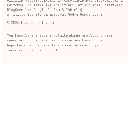
Gizlilik Politikası
Kullanım Koşulları
Hakkımızda
Metodoloji
Editoryal Politika
Vaka Analizleri
İletişim
Çerez Politikası
Blog
Önerilen Araçlar
Reklam & İşbirliği
Affiliate Bilgilendirme
Sosyal Medya Gönderileri
©
2026
hepsihesapla.com
Tüm hesaplama araçları bilgilendirme amaçlıdır. Kesin
sonuçlar için ilgili resmi kurumlara başvurunuz.
hepsihesapla.com hesaplama sonuçlarından doğan
zararlardan sorumlu değildir.