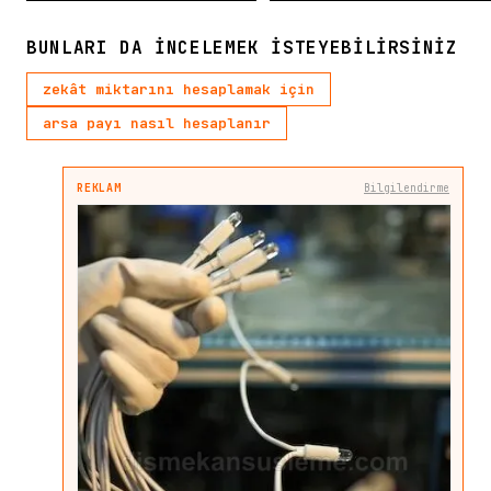
BUNLARI DA INCELEMEK ISTEYEBILIRSINIZ
zekât miktarını hesaplamak için
arsa payı nasıl hesaplanır
REKLAM
Bilgilendirme