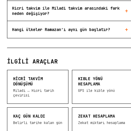
Hicri takvim ile Miladi takvim arasındaki fark
+
neden değişiyor?
+
Hangi ülkeler Ramazan'ı aynı gün başlatır?
İLGILI ARAÇLAR
HICRI TAKVIM
KIBLE YÖNÜ
DÖNÜŞÜMÜ
HESAPLAMA
Miladi ↔ Hicri tarih
GPS ile kıble yönü
çevirisi
KAÇ GÜN KALDI
ZEKAT HESAPLAMA
Belirli tarihe kalan gün
Zekat miktarı hesaplama